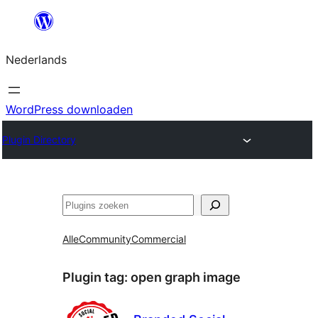
Ga
naar
Nederlands
de
inhoud
WordPress downloaden
Plugin Directory
Zoeken
Alle
Community
Commercial
Plugin tag:
open graph image