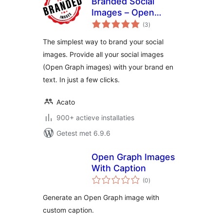
Branded Social
Images – Open
totaal
Graph Images with
(3
)
waarderingen
logo and extra text
The simplest way to brand your social
layer
images. Provide all your social images
(Open Graph images) with your brand en
text. In just a few clicks.
Acato
900+ actieve installaties
Getest met 6.9.6
Open Graph Images
With Caption
totaal
(0
)
waarderingen
Generate an Open Graph image with
custom caption.