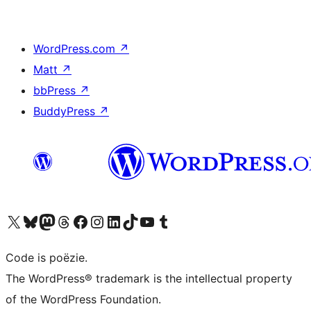
WordPress.com
↗
Matt
↗
bbPress
↗
BuddyPress
↗
Bezoek ons X (voorheen Twitter) account
Bezoek ons Bluesky account
Bezoek ons Mastodon account
Bezoek ons Threads account
Onze Facebook pagina bezoeken
Bezoek ons Instagram account
Bezoek ons LinkedIn account
Bezoek ons TikTok account
Bezoek ons YouTube kanaal
Bezoek ons Tumblr account
Code is poëzie.
The WordPress® trademark is the intellectual property
of the WordPress Foundation.