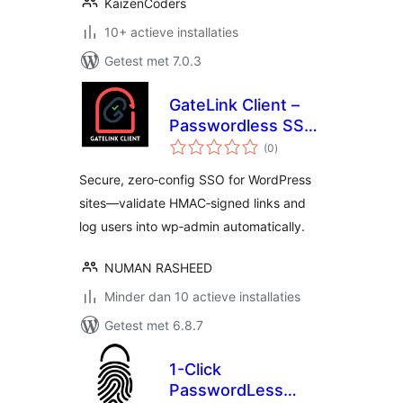
KaizenCoders
10+ actieve installaties
Getest met 7.0.3
GateLink Client –
Passwordless SSO
totaal
& One‑Click Admin
(0
)
waarderingen
Access
Secure, zero‑config SSO for WordPress
sites—validate HMAC‑signed links and
log users into wp‑admin automatically.
NUMAN RASHEED
Minder dan 10 actieve installaties
Getest met 6.8.7
1-Click
PasswordLess