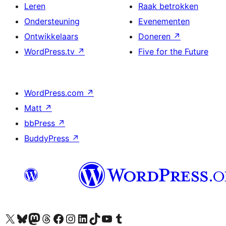
Leren
Raak betrokken
Ondersteuning
Evenementen
Ontwikkelaars
Doneren
↗
WordPress.tv
↗
Five for the Future
WordPress.com
↗
Matt
↗
bbPress
↗
BuddyPress
↗
Bezoek ons X (voorheen Twitter) account
Bezoek ons Bluesky account
Bezoek ons Mastodon account
Bezoek ons Threads account
Onze Facebook pagina bezoeken
Bezoek ons Instagram account
Bezoek ons LinkedIn account
Bezoek ons TikTok account
Bezoek ons YouTube kanaal
Bezoek ons Tumblr account