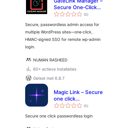
GateLink Manager –
Secure One‑Click
totaal
Admin Login &
(0
)
waarderingen
WordPress SSO
Secure, passwordless admin access for
multiple WordPress sites—one‑click,
HMAC‑signed SSO for remote wp‑admin
login.
NUMAN RASHEED
60+ actieve installaties
Getest met 6.8.7
Magic Link – Secure
one click
totaal
passwordless login
(0
)
waarderingen
Secure one click passwordless login