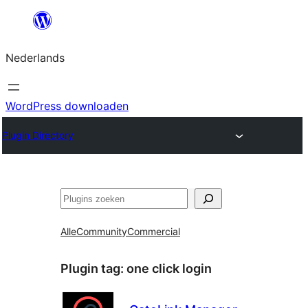
Ga
naar
Nederlands
de
inhoud
WordPress downloaden
Plugin Directory
Zoeken
Alle
Community
Commercial
Plugin tag:
one click login