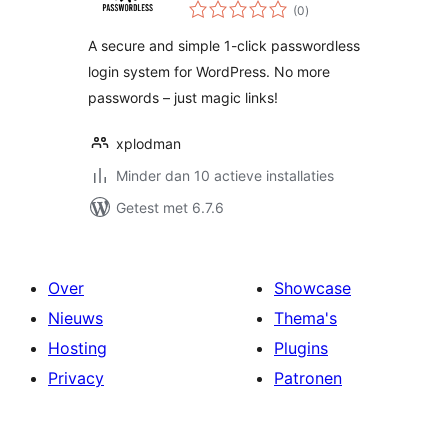
totaal
Login
(0
)
waarderingen
A secure and simple 1-click passwordless
login system for WordPress. No more
passwords – just magic links!
xplodman
Minder dan 10 actieve installaties
Getest met 6.7.6
Over
Showcase
Nieuws
Thema's
Hosting
Plugins
Privacy
Patronen