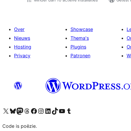
Over
Showcase
L
Nieuws
Thema's
O
Hosting
Plugins
O
Privacy
Patronen
W
Bezoek ons X (voorheen Twitter) account
Bezoek ons Bluesky account
Bezoek ons Mastodon account
Bezoek ons Threads account
Onze Facebook pagina bezoeken
Bezoek ons Instagram account
Bezoek ons LinkedIn account
Bezoek ons TikTok account
Bezoek ons YouTube kanaal
Bezoek ons Tumblr account
Code is poëzie.