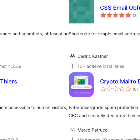
CSS Email Obf
to
(2
)
wa
ammers and spambots, obfuscating
Shortcode for simple email addres
Cedric Kastner
met 4.2.39
10+ actieve installaties
 Thiers
Crypto Mailto
to
(0
)
w
hem accessible to human visitors,
Enterprise-grade spam protection. 
CBC and securely decrypts them v
Marco Petrucci
met 7.0.3
Minder dan 10 actieve installat