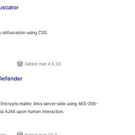
uscator
taal
arderingen
s obfuscation using CSS.
Getest met 4.5.33
 Defender
taal
aarderingen
Encrypts mailto: links server-side using AES-256-
ia AJAX upon human interaction.
ies
Getest met 7.0.3