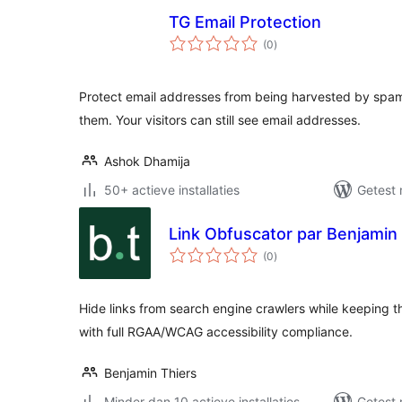
TG Email Protection
totaal
(0
)
waarderingen
Protect email addresses from being harvested by sp
them. Your visitors can still see email addresses.
Ashok Dhamija
50+ actieve installaties
Getest 
Link Obfuscator par Benjamin
totaal
(0
)
waarderingen
Hide links from search engine crawlers while keeping t
with full RGAA/WCAG accessibility compliance.
Benjamin Thiers
Minder dan 10 actieve installaties
Getest 