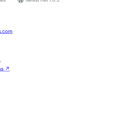
s.com
↗
ss
↗