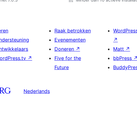
eren
Raak betrokken
WordPres
ndersteuning
Evenementen
↗
ntwikkelaars
Doneren
↗
Matt
↗
ordPress.tv
↗
Five for the
bbPress
Future
BuddyPre
Nederlands