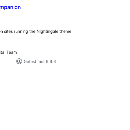
ompanion
taal
aarderingen
n sites running the Nightingale theme
tal Team
Getest met 6.9.6