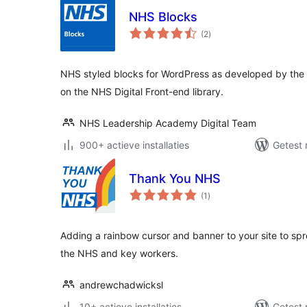
NHS Blocks
totaal
(2
)
waarderingen
NHS styled blocks for WordPress as developed by t
on the NHS Digital Front-end library.
NHS Leadership Academy Digital Team
900+ actieve installaties
Getest 
Thank You NHS
totaal
(1
)
waarderingen
Adding a rainbow cursor and banner to your site to sp
the NHS and key workers.
andrewchadwicksl
10+ actieve installaties
Getest 