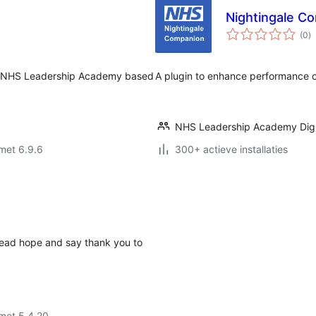
Nightingale C
to
(0
)
w
he NHS Leadership Academy based
A plugin to enhance performance o
NHS Leadership Academy Digi
met 6.9.6
300+ actieve installaties
read hope and say thank you to
met 5.4.20