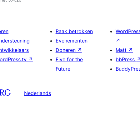
eren
Raak betrokken
WordPres
ndersteuning
Evenementen
↗
ntwikkelaars
Doneren
↗
Matt
↗
ordPress.tv
↗
Five for the
bbPress
Future
BuddyPre
Nederlands