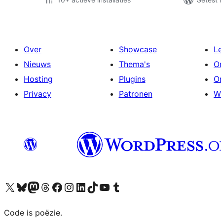
Over
Showcase
L
Nieuws
Thema's
O
Hosting
Plugins
O
Privacy
Patronen
W
Bezoek ons X (voorheen Twitter) account
Bezoek ons Bluesky account
Bezoek ons Mastodon account
Bezoek ons Threads account
Onze Facebook pagina bezoeken
Bezoek ons Instagram account
Bezoek ons LinkedIn account
Bezoek ons TikTok account
Bezoek ons YouTube kanaal
Bezoek ons Tumblr account
Code is poëzie.