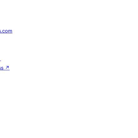
s.com
↗
ss
↗