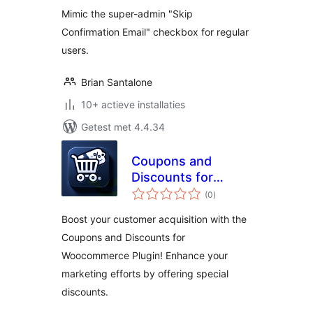
Mimic the super-admin "Skip
Confirmation Email" checkbox for regular
users.
Brian Santalone
10+ actieve installaties
Getest met 4.4.34
Coupons and
Discounts for
totaal
Woocommerce
(0
)
waarderingen
Boost your customer acquisition with the
Coupons and Discounts for
Woocommerce Plugin! Enhance your
marketing efforts by offering special
discounts.