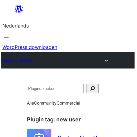
Ga
naar
Nederlands
de
inhoud
WordPress downloaden
Plugin Directory
Zoeken
Alle
Community
Commercial
Plugin tag:
new user