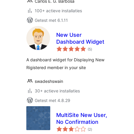
Carlos E. G. Barbosa
100+ actieve installaties
Getest met 6.1.11
New User
Dashboard Widget
totaal
(5
)
waarderingen
A dashboard widget for Displaying New
Rigistered member in your site
swadeshswain
30+ actieve installaties
Getest met 4.8.29
MultiSite New User,
No Confirmation
totaal
(2
)
waarderingen