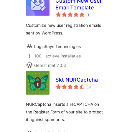
Custom New User
Email Template
totaal
(1
)
waarderingen
Customize new user registration emails
sent by WordPress.
LogicRays Technologies
100+ actieve installaties
Getest met 7.0.3
Skt NURCaptcha
totaal
(8
)
waarderingen
NURCaptcha inserts a reCAPTCHA on
the Register Form of your site to protect
it against spambots.