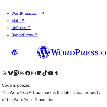
WordPress.com
↗
Matt
↗
bbPress
↗
BuddyPress
↗
Bezoek ons X (voorheen Twitter) account
Bezoek ons Bluesky account
Bezoek ons Mastodon account
Bezoek ons Threads account
Onze Facebook pagina bezoeken
Bezoek ons Instagram account
Bezoek ons LinkedIn account
Bezoek ons TikTok account
Bezoek ons YouTube kanaal
Bezoek ons Tumblr account
Code is poëzie.
The WordPress® trademark is the intellectual property
of the WordPress Foundation.