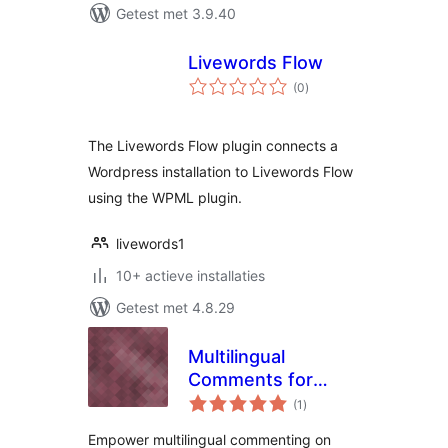
Getest met 3.9.40
Livewords Flow
totaal
(0
)
waarderingen
The Livewords Flow plugin connects a
Wordpress installation to Livewords Flow
using the WPML plugin.
livewords1
10+ actieve installaties
Getest met 4.8.29
Multilingual
Comments for
totaal
WPGlobus
(1
)
waarderingen
Empower multilingual commenting on