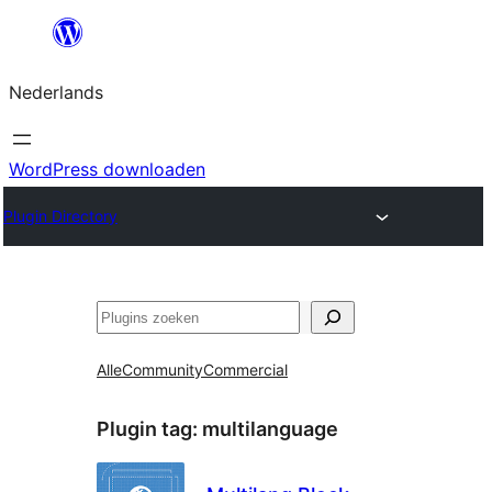
Ga
naar
Nederlands
de
inhoud
WordPress downloaden
Plugin Directory
Zoeken
Alle
Community
Commercial
Plugin tag:
multilanguage