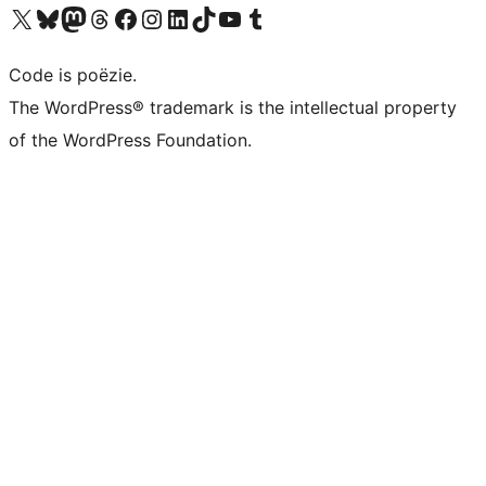
Bezoek ons X (voorheen Twitter) account
Bezoek ons Bluesky account
Bezoek ons Mastodon account
Bezoek ons Threads account
Onze Facebook pagina bezoeken
Bezoek ons Instagram account
Bezoek ons LinkedIn account
Bezoek ons TikTok account
Bezoek ons YouTube kanaal
Bezoek ons Tumblr account
Code is poëzie.
The WordPress® trademark is the intellectual property
of the WordPress Foundation.