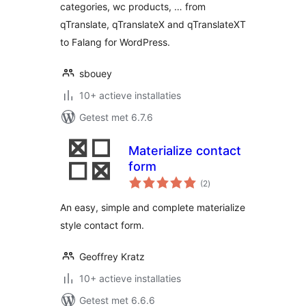
categories, wc products, … from
qTranslate, qTranslateX and qTranslateXT
to Falang for WordPress.
sbouey
10+ actieve installaties
Getest met 6.7.6
Materialize contact
form
totaal
(2
)
waarderingen
An easy, simple and complete materialize
style contact form.
Geoffrey Kratz
10+ actieve installaties
Getest met 6.6.6