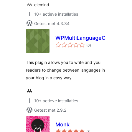
elemind
10+ actieve installaties
Getest met 4.3.34
WPMultiLanguageChanger
totaal
(0
)
waarderingen
This plugin allows you to write and you
readers to change between languages in
your blog in a easy way.
10+ actieve installaties
Getest met 2.9.2
Monk
totaal
(1
)