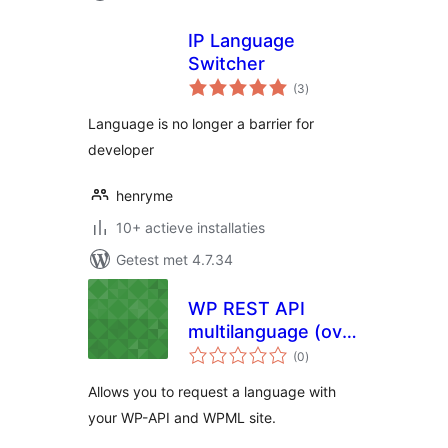
IP Language
Switcher
totaal
(3
)
waarderingen
Language is no longer a barrier for
developer
henryme
10+ actieve installaties
Getest met 4.7.34
WP REST API
multilanguage (over
totaal
WMPL)
(0
)
waarderingen
Allows you to request a language with
your WP-API and WPML site.