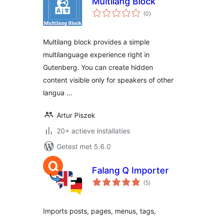
Multilang Block
totaal
(0
)
waarderingen
Multilang block provides a simple
multilanguage experience right in
Gutenberg. You can create hidden
content visible only for speakers of other
langua …
Artur Piszek
20+ actieve installaties
Getest met 5.6.0
Falang Q Importer
totaal
(5
)
waarderingen
Imports posts, pages, menus, tags,