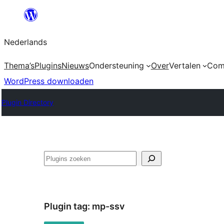
Ga
naar
Nederlands
de
inhoud
Thema’s
Plugins
Nieuws
Ondersteuning
Over
Vertalen
Com
WordPress downloaden
Plugin Directory
Zoeken
Plugin tag:
mp-ssv