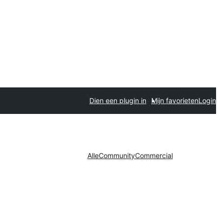
Dien een plugin in
Mijn favorieten
Login
Alle
Community
Commercial