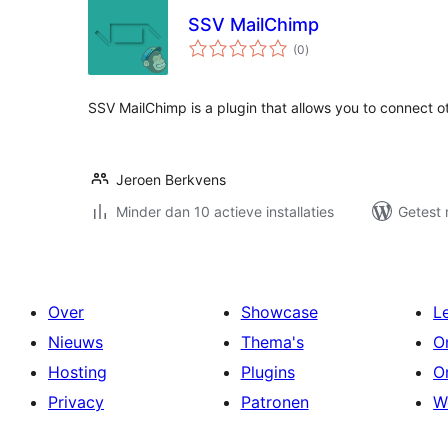
SSV MailChimp
totaal
(0
)
waarderingen
SSV MailChimp is a plugin that allows you to connect o
Jeroen Berkvens
Minder dan 10 actieve installaties
Getest 
Over
Showcase
L
Nieuws
Thema's
O
Hosting
Plugins
O
Privacy
Patronen
W