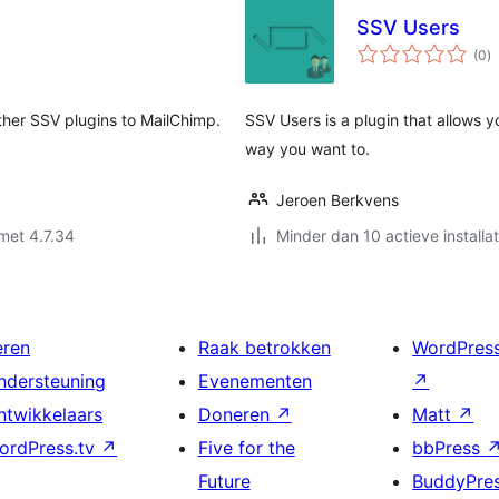
SSV Users
to
(0
)
w
ther SSV plugins to MailChimp.
SSV Users is a plugin that allows
way you want to.
Jeroen Berkvens
met 4.7.34
Minder dan 10 actieve installat
eren
Raak betrokken
WordPres
ndersteuning
Evenementen
↗
ntwikkelaars
Doneren
↗
Matt
↗
ordPress.tv
↗
Five for the
bbPress
Future
BuddyPre