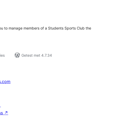
taal
aarderingen
 you to manage members of a Students Sports Club the
ies
Getest met 4.7.34
s.com
↗
ss
↗