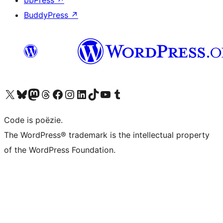
bbPress
↗
BuddyPress
↗
Bezoek ons X (voorheen Twitter) account
Bezoek ons Bluesky account
Bezoek ons Mastodon account
Bezoek ons Threads account
Onze Facebook pagina bezoeken
Bezoek ons Instagram account
Bezoek ons LinkedIn account
Bezoek ons TikTok account
Bezoek ons YouTube kanaal
Bezoek ons Tumblr account
Code is poëzie.
The WordPress® trademark is the intellectual property
of the WordPress Foundation.