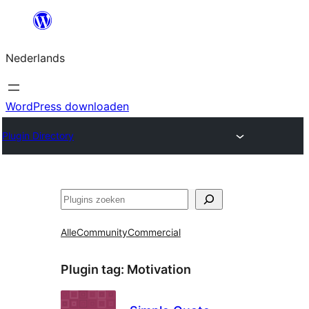
Ga
naar
Nederlands
de
inhoud
WordPress downloaden
Plugin Directory
Zoeken
Alle
Community
Commercial
Plugin tag:
Motivation