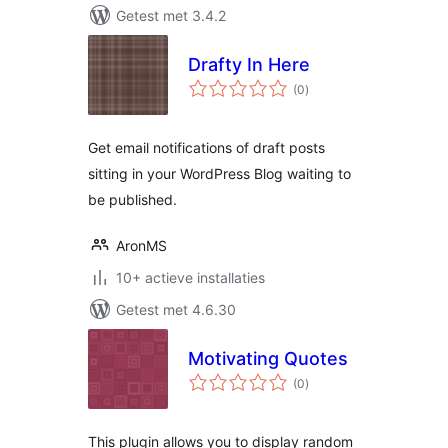
Getest met 3.4.2
Drafty In Here
totaal
(0
)
waarderingen
Get email notifications of draft posts
sitting in your WordPress Blog waiting to
be published.
AronMS
10+ actieve installaties
Getest met 4.6.30
Motivating Quotes
totaal
(0
)
waarderingen
This plugin allows you to display random