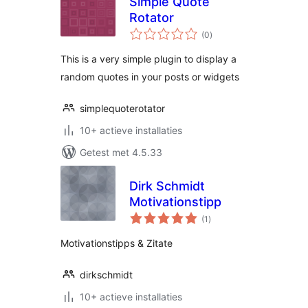
Simple Quote
Rotator
totaal
(0
)
waarderingen
This is a very simple plugin to display a
random quotes in your posts or widgets
simplequoterotator
10+ actieve installaties
Getest met 4.5.33
Dirk Schmidt
Motivationstipp
totaal
(1
)
waarderingen
Motivationstipps & Zitate
dirkschmidt
10+ actieve installaties