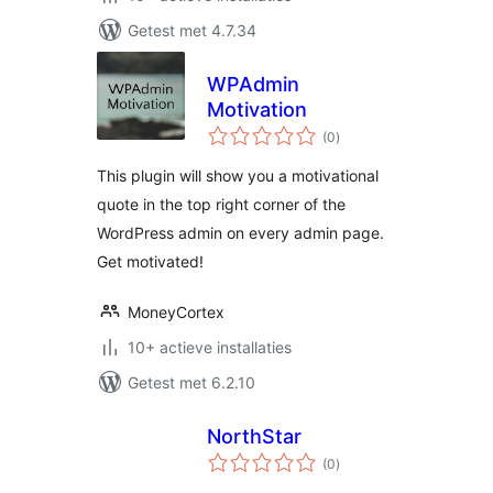
Getest met 4.7.34
WPAdmin
Motivation
totaal
(0
)
waarderingen
This plugin will show you a motivational
quote in the top right corner of the
WordPress admin on every admin page.
Get motivated!
MoneyCortex
10+ actieve installaties
Getest met 6.2.10
NorthStar
totaal
(0
)
waarderingen