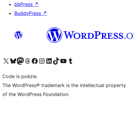
bbPress
↗
BuddyPress
↗
Bezoek ons X (voorheen Twitter) account
Bezoek ons Bluesky account
Bezoek ons Mastodon account
Bezoek ons Threads account
Onze Facebook pagina bezoeken
Bezoek ons Instagram account
Bezoek ons LinkedIn account
Bezoek ons TikTok account
Bezoek ons YouTube kanaal
Bezoek ons Tumblr account
Code is poëzie.
The WordPress® trademark is the intellectual property
of the WordPress Foundation.