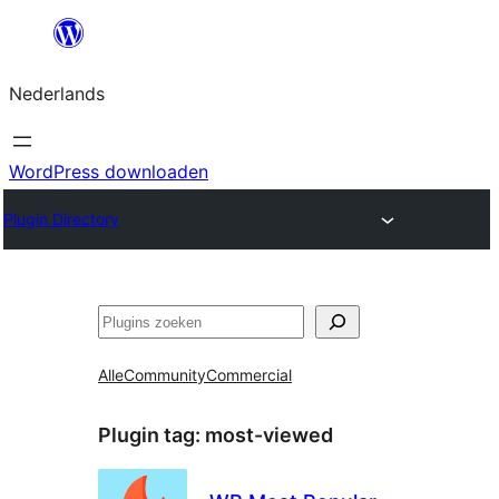
Ga
naar
Nederlands
de
inhoud
WordPress downloaden
Plugin Directory
Zoeken
Alle
Community
Commercial
Plugin tag:
most-viewed