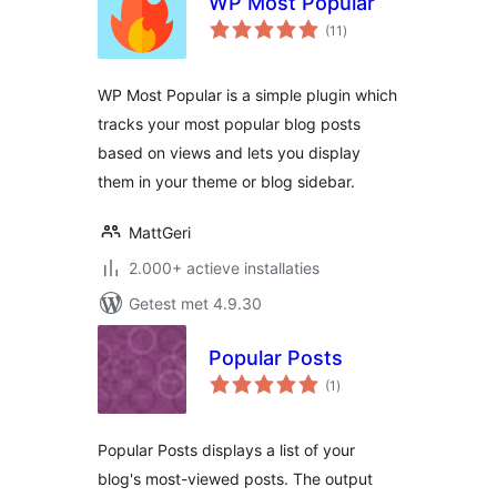
WP Most Popular
totaal
(11
)
waarderingen
WP Most Popular is a simple plugin which
tracks your most popular blog posts
based on views and lets you display
them in your theme or blog sidebar.
MattGeri
2.000+ actieve installaties
Getest met 4.9.30
Popular Posts
totaal
(1
)
waarderingen
Popular Posts displays a list of your
blog's most-viewed posts. The output