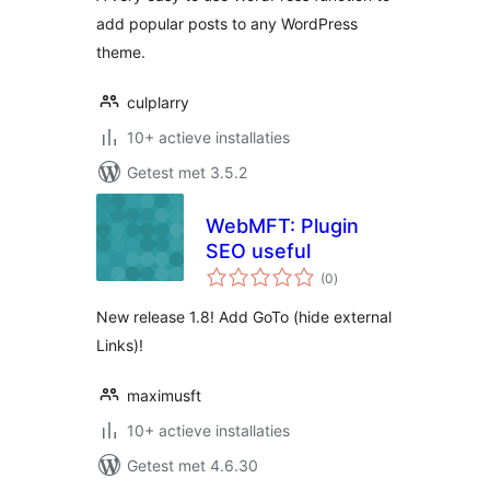
add popular posts to any WordPress
theme.
culplarry
10+ actieve installaties
Getest met 3.5.2
WebMFT: Plugin
SEO useful
totaal
(0
)
waarderingen
New release 1.8! Add GoTo (hide external
Links)!
maximusft
10+ actieve installaties
Getest met 4.6.30