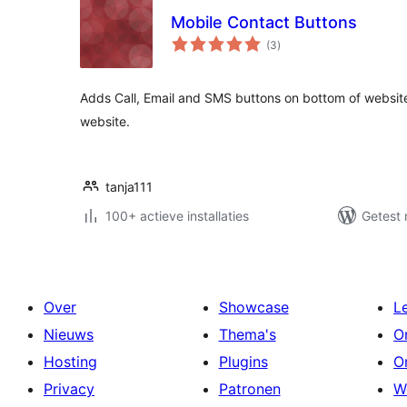
Mobile Contact Buttons
totaal
(3
)
waarderingen
Adds Call, Email and SMS buttons on bottom of website
website.
tanja111
100+ actieve installaties
Getest 
Over
Showcase
L
Nieuws
Thema's
O
Hosting
Plugins
O
Privacy
Patronen
W