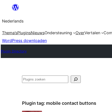
Ga
naar
Nederlands
de
inhoud
Thema’s
Plugins
Nieuws
Ondersteuning
Over
Vertalen
Com
WordPress downloaden
Plugin Directory
Zoeken
Plugin tag:
mobile contact buttons