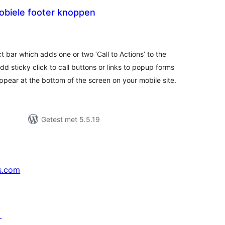
biele footer knoppen
taal
aarderingen
 bar which adds one or two ‘Call to Actions’ to the
dd sticky click to call buttons or links to popup forms
pear at the bottom of the screen on your mobile site.
Getest met 5.5.19
s.com
↗