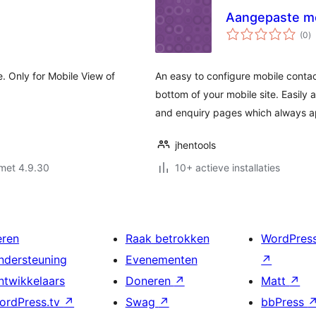
Aangepaste mo
to
(0
)
w
. Only for Mobile View of
An easy to configure mobile contact
bottom of your mobile site. Easily a
and enquiry pages which always ap
jhentools
met 4.9.30
10+ actieve installaties
eren
Raak betrokken
WordPres
ndersteuning
Evenementen
↗
ntwikkelaars
Doneren
↗
Matt
↗
ordPress.tv
↗
Swag
↗
bbPress