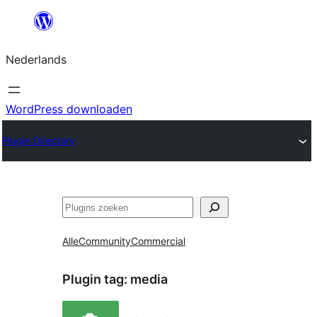
Ga
naar
Nederlands
de
inhoud
WordPress downloaden
Plugin Directory
Zoeken
Alle
Community
Commercial
Plugin tag:
media