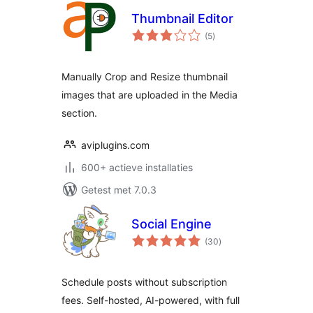
Thumbnail Editor
totaal
(5
)
waarderingen
Manually Crop and Resize thumbnail
images that are uploaded in the Media
section.
aviplugins.com
600+ actieve installaties
Getest met 7.0.3
Social Engine
totaal
(30
)
waarderingen
Schedule posts without subscription
fees. Self-hosted, AI-powered, with full