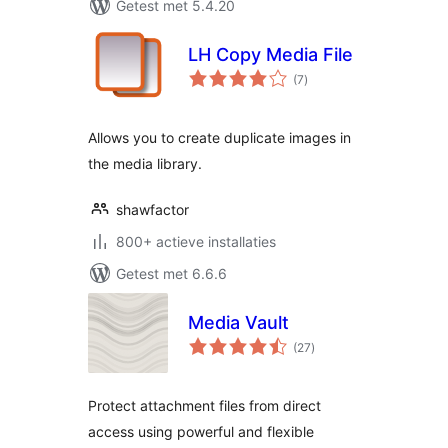
Getest met 5.4.20
LH Copy Media File
totaal
(7
)
waarderingen
Allows you to create duplicate images in
the media library.
shawfactor
800+ actieve installaties
Getest met 6.6.6
Media Vault
totaal
(27
)
waarderingen
Protect attachment files from direct
access using powerful and flexible