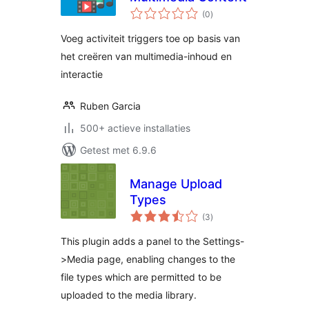
totaal
(0
)
waarderingen
Voeg activiteit triggers toe op basis van
het creëren van multimedia-inhoud en
interactie
Ruben Garcia
500+ actieve installaties
Getest met 6.9.6
Manage Upload
Types
totaal
(3
)
waarderingen
This plugin adds a panel to the Settings-
>Media page, enabling changes to the
file types which are permitted to be
uploaded to the media library.