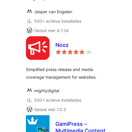
Jesper van Engelen
500+ actieve installaties
Getest met 4.7.34
Nooz
totaal
(7
)
waarderingen
Simplified press release and media
coverage management for websites.
mightydigital
500+ actieve installaties
Getest met 7.0.3
GamiPress –
Multimedia Content