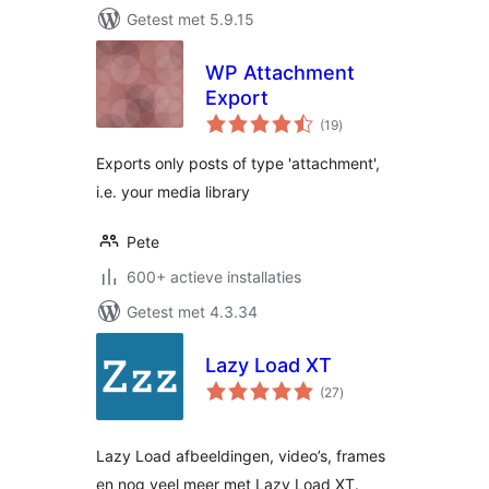
Getest met 5.9.15
WP Attachment
Export
totaal
(19
)
waarderingen
Exports only posts of type 'attachment',
i.e. your media library
Pete
600+ actieve installaties
Getest met 4.3.34
Lazy Load XT
totaal
(27
)
waarderingen
Lazy Load afbeeldingen, video’s, frames
en nog veel meer met Lazy Load XT.