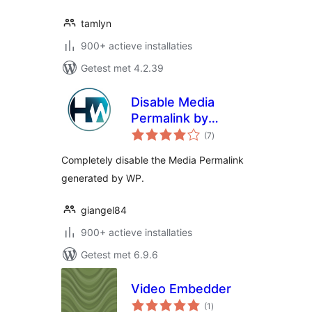
tamlyn
900+ actieve installaties
Getest met 4.2.39
Disable Media
Permalink by
totaal
Hardweb.it
(7
)
waarderingen
Completely disable the Media Permalink
generated by WP.
giangel84
900+ actieve installaties
Getest met 6.9.6
Video Embedder
totaal
(1
)
waarderingen