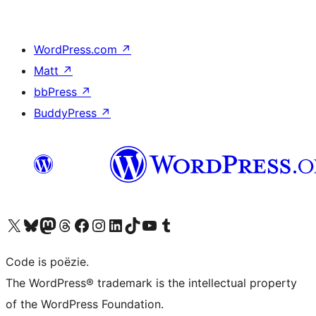
WordPress.com
↗
Matt
↗
bbPress
↗
BuddyPress
↗
Bezoek ons X (voorheen Twitter) account
Bezoek ons Bluesky account
Bezoek ons Mastodon account
Bezoek ons Threads account
Onze Facebook pagina bezoeken
Bezoek ons Instagram account
Bezoek ons LinkedIn account
Bezoek ons TikTok account
Bezoek ons YouTube kanaal
Bezoek ons Tumblr account
Code is poëzie.
The WordPress® trademark is the intellectual property
of the WordPress Foundation.