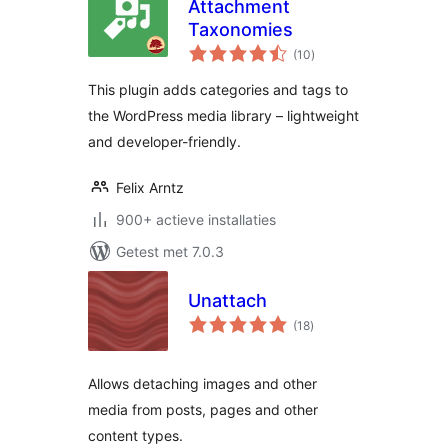
Attachment
Taxonomies
totaal
(10
)
waarderingen
This plugin adds categories and tags to
the WordPress media library – lightweight
and developer-friendly.
Felix Arntz
900+ actieve installaties
Getest met 7.0.3
Unattach
totaal
(18
)
waarderingen
Allows detaching images and other
media from posts, pages and other
content types.