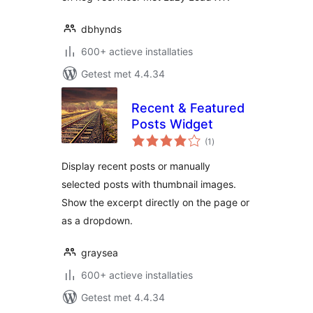
dbhynds
600+ actieve installaties
Getest met 4.4.34
Recent & Featured
Posts Widget
totaal
(1
)
waarderingen
Display recent posts or manually
selected posts with thumbnail images.
Show the excerpt directly on the page or
as a dropdown.
graysea
600+ actieve installaties
Getest met 4.4.34