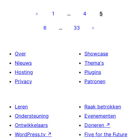
Berichten
paginering
1
4
5
…
6
33
…
Over
Showcase
Nieuws
Thema's
Hosting
Plugins
Privacy
Patronen
Leren
Raak betrokken
Ondersteuning
Evenementen
Ontwikkelaars
Doneren
↗
WordPress.tv
↗
Five for the Future