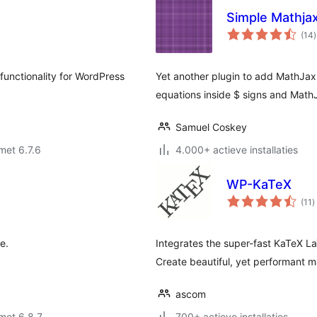
Simple Mathja
t
(14
)
functionality for WordPress
Yet another plugin to add MathJax
equations inside $ signs and MathJ
Samuel Coskey
met 6.7.6
4.000+ actieve installaties
WP-KaTeX
t
(11
)
w
e.
Integrates the super-fast KaTeX L
Create beautiful, yet performant m
ascom
met 6.8.7
700+ actieve installaties