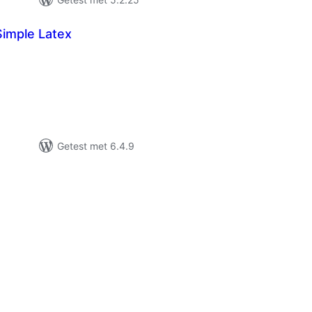
imple Latex
taal
arderingen
Getest met 6.4.9