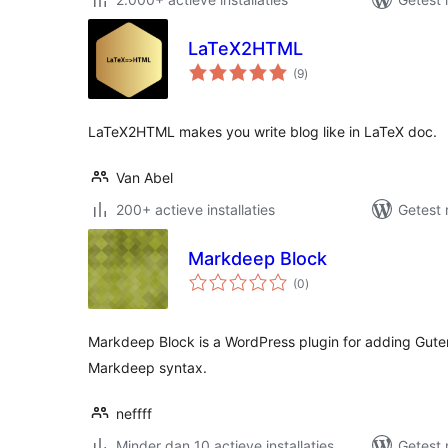
LaTeX2HTML
totaal
(9
)
waarderingen
LaTeX2HTML makes you write blog like in LaTeX doc.
Van Abel
200+ actieve installaties
Getest 
Markdeep Block
totaal
(0
)
waarderingen
Markdeep Block is a WordPress plugin for adding Gute
Markdeep syntax.
neffff
Minder dan 10 actieve installaties
Getest 