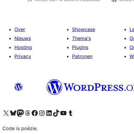
Over
Showcase
L
Nieuws
Thema's
O
Hosting
Plugins
O
Privacy
Patronen
W
Bezoek ons X (voorheen Twitter) account
Bezoek ons Bluesky account
Bezoek ons Mastodon account
Bezoek ons Threads account
Onze Facebook pagina bezoeken
Bezoek ons Instagram account
Bezoek ons LinkedIn account
Bezoek ons TikTok account
Bezoek ons YouTube kanaal
Bezoek ons Tumblr account
Code is poëzie.