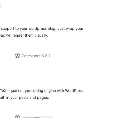
x
otaal
waarderingen
 support to your wordpress blog. Just wrap your
ax will render them visually.
Getest met 6.8.7
otaal
aarderingen
aTeX equation typesetting engine with WordPress.
ath in your posts and pages.
Getest met 5.2.25