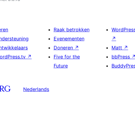
eren
Raak betrokken
WordPres
ndersteuning
Evenementen
↗
ntwikkelaars
Doneren
↗
Matt
↗
ordPress.tv
↗
Five for the
bbPress
Future
BuddyPre
Nederlands