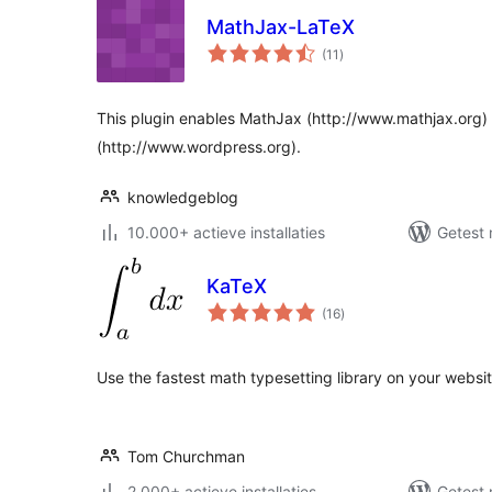
MathJax-LaTeX
totaal
(11
)
waarderingen
This plugin enables MathJax (http://www.mathjax.org) 
(http://www.wordpress.org).
knowledgeblog
10.000+ actieve installaties
Getest 
KaTeX
totaal
(16
)
waarderingen
Use the fastest math typesetting library on your websit
Tom Churchman
2.000+ actieve installaties
Getest 