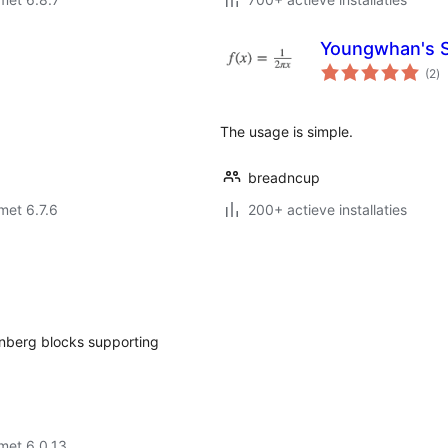
Youngwhan's S
to
(2
)
wa
The usage is simple.
breadncup
met 6.7.6
200+ actieve installaties
nberg blocks supporting
met 6.0.13