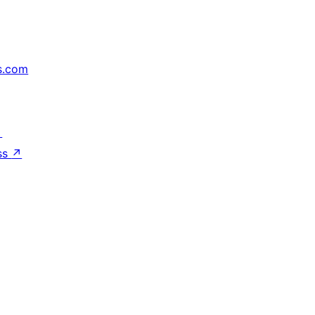
s.com
↗
ss
↗