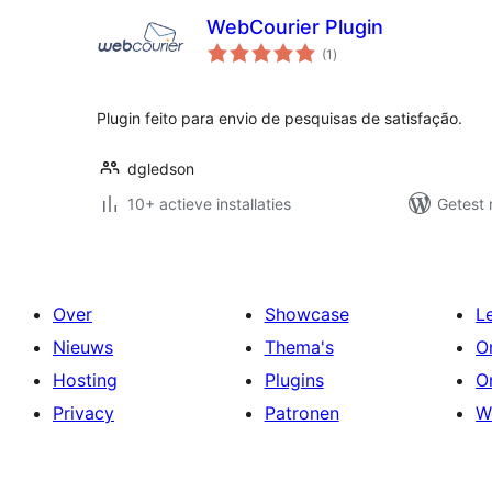
WebCourier Plugin
totaal
(1
)
waarderingen
Plugin feito para envio de pesquisas de satisfação.
dgledson
10+ actieve installaties
Getest 
Over
Showcase
L
Nieuws
Thema's
O
Hosting
Plugins
O
Privacy
Patronen
W