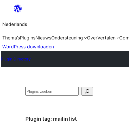
Ga
naar
Nederlands
de
inhoud
Thema’s
Plugins
Nieuws
Ondersteuning
Over
Vertalen
Com
WordPress downloaden
Plugin Directory
Zoeken
Plugin tag:
mailin list