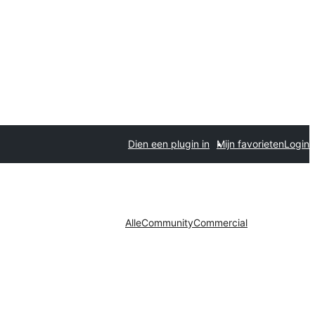
Dien een plugin in
Mijn favorieten
Login
Alle
Community
Commercial