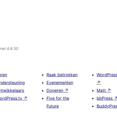
met 4.6.30
eren
Raak betrokken
WordPres
ndersteuning
Evenementen
↗
ntwikkelaars
Doneren
↗
Matt
↗
ordPress.tv
↗
Five for the
bbPress
Future
BuddyPre