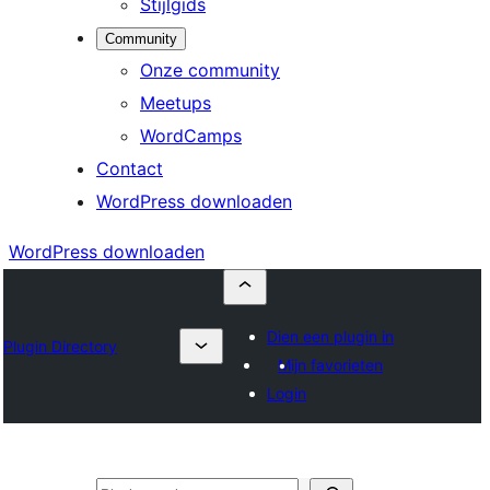
Stijlgids
Community
Onze community
Meetups
WordCamps
Contact
WordPress downloaden
WordPress downloaden
Dien een plugin in
Plugin Directory
Mijn favorieten
Login