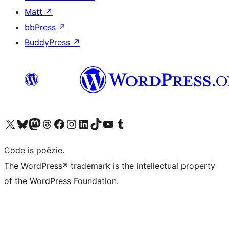
Matt
↗
bbPress
↗
BuddyPress
↗
Bezoek ons X (voorheen Twitter) account
Bezoek ons Bluesky account
Bezoek ons Mastodon account
Bezoek ons Threads account
Onze Facebook pagina bezoeken
Bezoek ons Instagram account
Bezoek ons LinkedIn account
Bezoek ons TikTok account
Bezoek ons YouTube kanaal
Bezoek ons Tumblr account
Code is poëzie.
The WordPress® trademark is the intellectual property
of the WordPress Foundation.