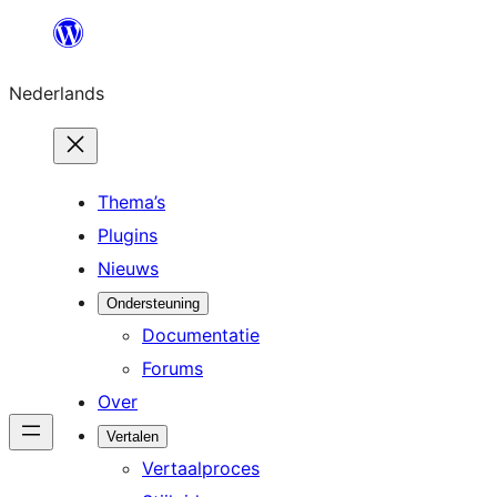
Ga
naar
Nederlands
de
inhoud
Thema’s
Plugins
Nieuws
Ondersteuning
Documentatie
Forums
Over
Vertalen
Vertaalproces