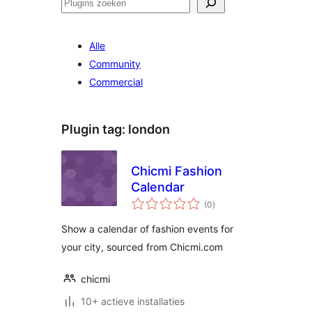
Zoeken
Alle
Community
Commercial
Plugin tag:
london
Chicmi Fashion
Calendar
totaal
(0
)
waarderingen
Show a calendar of fashion events for
your city, sourced from Chicmi.com
chicmi
10+ actieve installaties