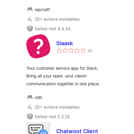
wpcraft
20+ actieve installaties
Getest met 4.4.34
Slaask
totaal
(0
)
waarderingen
Your customer service app for Slack.
Bring all your team -and client!-
communication together in one place.
rdlh
20+ actieve installaties
Getest met 5.2.25
Chatwoot Client