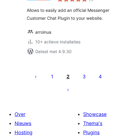
waarderingen
Allows to easily add an official Messenger
Customer Chat Plugin to your website.
arroinua
10+ actieve installaties
Getest met 4.9.30
Berichten
paginering
1
2
3
4
Over
Showcase
Nieuws
Thema's
Hosting
Plugins