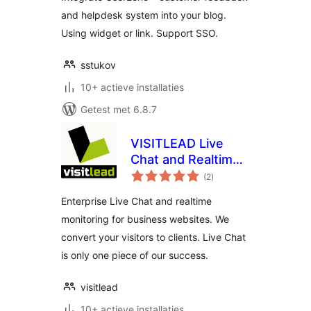
and helpdesk system into your blog.
Using widget or link. Support SSO.
sstukov
10+ actieve installaties
Getest met 6.8.7
VISITLEAD Live
Chat and Realtime
totaal
Monitoring
(2
)
waarderingen
Enterprise Live Chat and realtime
monitoring for business websites. We
convert your visitors to clients. Live Chat
is only one piece of our success.
visitlead
10+ actieve installaties