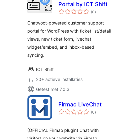
Portal by ICT Shift
totaal
(0
)
waarderingen
Chatwoot-powered customer support
portal for WordPress with ticket list/detail
views, new ticket form, livechat
widget/embed, and inbox-based
syncing.
ICT Shift
20+ actieve installaties
Getest met 7.0.3
Firmao LiveChat
totaal
(0
)
waarderingen
(OFFICIAL Firmao plugin) Chat with
visitors on your website via Firmao