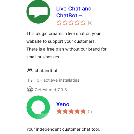
Live Chat and
ChatBot –
totaal
ChatAndBot
(0
)
waarderingen
This plugin creates a live chat on your
website to support your customers.
There is a free plan without our brand for
small businesses.
chatandbot
10+ actieve installaties
Getest met 7.0.3
Xeno
totaal
(1
)
waarderingen
Your independent customer chat tool.