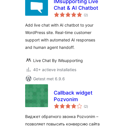
IMsupporting Live
Chat & AI Chatbot
totaal
(2
)
waarderingen
Add live chat with AI chatbot to your
WordPress site. Real-time customer
support with automated AI responses
and human agent handoff.
Live Chat By IMsupporting
40+ actieve installaties
Getest met 6.9.6
Callback widget
Pozvonim
totaal
(2
)
waarderingen
Виджет обратного звонка Pozvonim –
позволяет повысить конверсию сайта