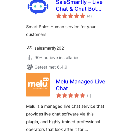
SaleSmartly – Live
Chat & Chat Bot
totaal
Integrate
(4
)
waarderingen
Smart Sales Human service for your
customers
salesmartly2021
90+ actieve installaties
Getest met 6.4.9
Melu Managed Live
Chat
totaal
(1
)
waarderingen
Melu is a managed live chat service that
provides live chat software via this
plugin, and highly trained professional
operators that look after it for …