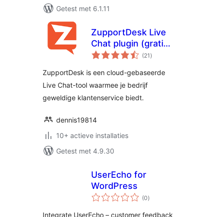
Getest met 6.1.11
ZupportDesk Live
Chat plugin (gratis
totaal
& betaalde
(21
)
waarderingen
plannen)
ZupportDesk is een cloud-gebaseerde
Live Chat-tool waarmee je bedrijf
geweldige klantenservice biedt.
dennis19814
10+ actieve installaties
Getest met 4.9.30
UserEcho for
WordPress
totaal
(0
)
waarderingen
Integrate UserEcho – customer feedback