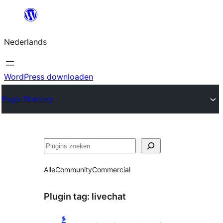
Ga
naar
Nederlands
de
inhoud
WordPress downloaden
Plugin Directory
Zoeken
Alle
Community
Commercial
Plugin tag:
livechat