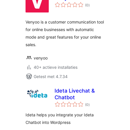
totaal
(0
)
waarderingen
Venyoo is a customer communication tool
for online businesses with automatic
mode and great features for your online
sales.
venyoo
40+ actieve installaties
Getest met 4.7.34
Ideta Livechat &
Chatbot
totaal
(0
)
waarderingen
Ideta helps you integrate your Ideta
Chatbot into Wordpress