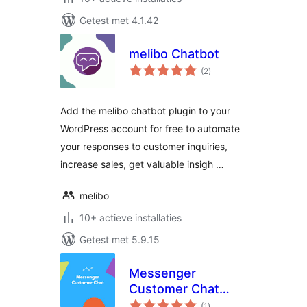
Getest met 4.1.42
melibo Chatbot
totaal
(2
)
waarderingen
Add the melibo chatbot plugin to your
WordPress account for free to automate
your responses to customer inquiries,
increase sales, get valuable insigh …
melibo
10+ actieve installaties
Getest met 5.9.15
Messenger
Customer Chat
totaal
Plugin
(1
)