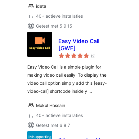
ideta
40+ actieve installaties
Getest met 5.9.15
Easy Video Call
[GWE]
totaal
(2
)
waarderingen
Easy Video Call is a simple plugin for
making video call easily. To display the
video call option simply add this [easy-
video-call] shortcode inside y …
Mukul Hossain
40+ actieve installaties
Getest met 6.8.7