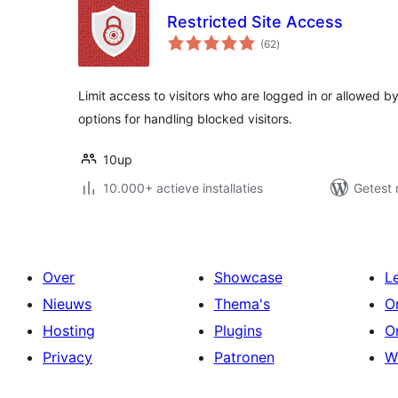
Restricted Site Access
totaal
(62
)
waarderingen
Limit access to visitors who are logged in or allowed 
options for handling blocked visitors.
10up
10.000+ actieve installaties
Getest 
Over
Showcase
L
Nieuws
Thema's
O
Hosting
Plugins
O
Privacy
Patronen
W