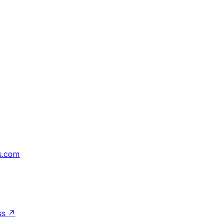
s.com
↗
ss
↗