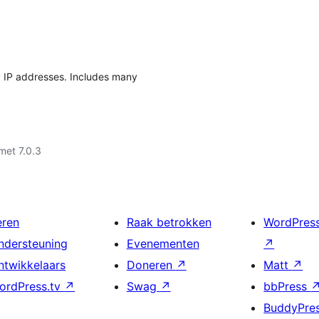
by IP addresses. Includes many
met 7.0.3
eren
Raak betrokken
WordPres
ndersteuning
Evenementen
↗
ntwikkelaars
Doneren
↗
Matt
↗
ordPress.tv
↗
Swag
↗
bbPress
BuddyPre