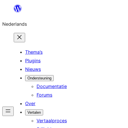
Ga
naar
Nederlands
de
inhoud
Thema’s
Plugins
Nieuws
Ondersteuning
Documentatie
Forums
Over
Vertalen
Vertaalproces