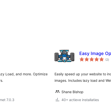
Easy Image Op
to
(2
)
wa
azy Load, and more. Optimize
Easily speed up your website to i
s.
images. Includes lazy load and We
Shane Bishop
met 7.0.3
40+ actieve installaties