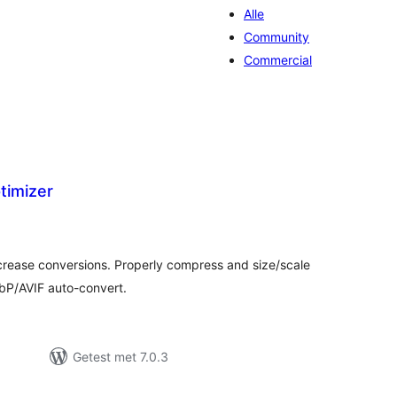
Alle
Community
Commercial
timizer
taal
arderingen
ncrease conversions. Properly compress and size/scale
bP/AVIF auto-convert.
Getest met 7.0.3