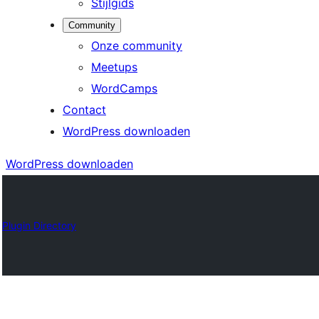
Stijlgids
Community
Onze community
Meetups
WordCamps
Contact
WordPress downloaden
WordPress downloaden
Plugin Directory