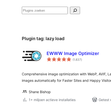
Zoeken
Plugin tag:
lazy load
EWWW Image Optimizer
totaal
(1.837
)
waarderingen
Comprehensive image optimization with WebP, AVIF, L
images automatically for Faster Sites and Happy Visitor
Shane Bishop
1+ miljoen actieve installaties
Getest 