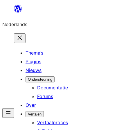
Ga
naar
Nederlands
de
inhoud
Thema’s
Plugins
Nieuws
Ondersteuning
Documentatie
Forums
Over
Vertalen
Vertaalproces