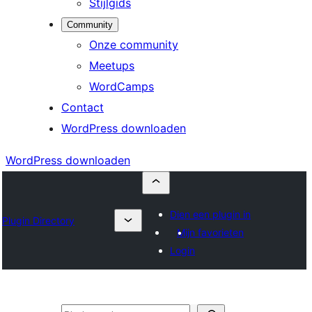
Stijlgids
Community
Onze community
Meetups
WordCamps
Contact
WordPress downloaden
WordPress downloaden
Dien een plugin in
Plugin Directory
Mijn favorieten
Login