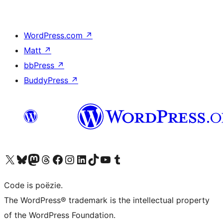
WordPress.com
↗
Matt
↗
bbPress
↗
BuddyPress
↗
Bezoek ons X (voorheen Twitter) account
Bezoek ons Bluesky account
Bezoek ons Mastodon account
Bezoek ons Threads account
Onze Facebook pagina bezoeken
Bezoek ons Instagram account
Bezoek ons LinkedIn account
Bezoek ons TikTok account
Bezoek ons YouTube kanaal
Bezoek ons Tumblr account
Code is poëzie.
The WordPress® trademark is the intellectual property
of the WordPress Foundation.