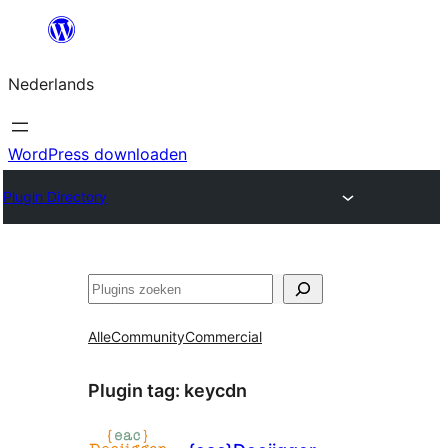
Ga
naar
Nederlands
de
inhoud
WordPress downloaden
Plugin Directory
Zoeken
Alle
Community
Commercial
Plugin tag:
keycdn