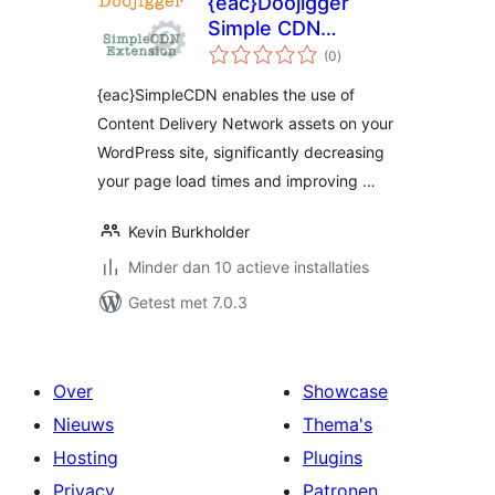
{eac}Doojigger
Simple CDN
totaal
Extension for
(0
)
waarderingen
WordPress
{eac}SimpleCDN enables the use of
Content Delivery Network assets on your
WordPress site, significantly decreasing
your page load times and improving …
Kevin Burkholder
Minder dan 10 actieve installaties
Getest met 7.0.3
Over
Showcase
Nieuws
Thema's
Hosting
Plugins
Privacy
Patronen