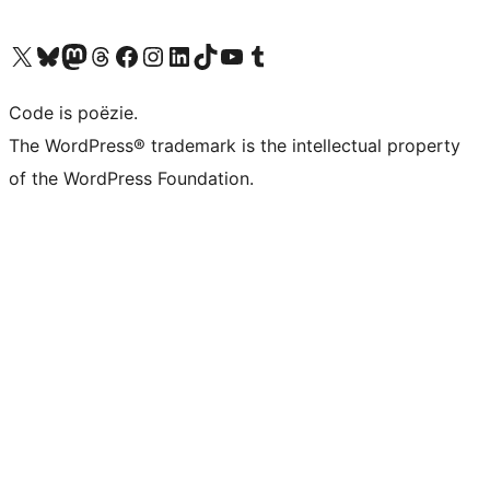
Bezoek ons X (voorheen Twitter) account
Bezoek ons Bluesky account
Bezoek ons Mastodon account
Bezoek ons Threads account
Onze Facebook pagina bezoeken
Bezoek ons Instagram account
Bezoek ons LinkedIn account
Bezoek ons TikTok account
Bezoek ons YouTube kanaal
Bezoek ons Tumblr account
Code is poëzie.
The WordPress® trademark is the intellectual property
of the WordPress Foundation.