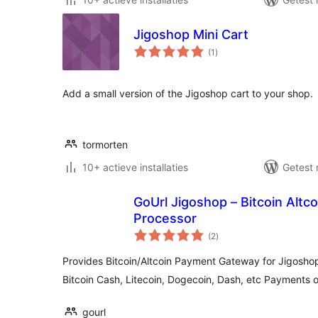
Jigoshop Mini Cart
totaal
(1
)
waarderingen
Add a small version of the Jigoshop cart to your shop.
tormorten
10+ actieve installaties
Getest 
GoUrl Jigoshop – Bitcoin Alt
Processor
totaal
(2
)
waarderingen
Provides Bitcoin/Altcoin Payment Gateway for Jigoshop 
Bitcoin Cash, Litecoin, Dogecoin, Dash, etc Payments
gourl