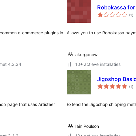
Robokassa for
to
(1
)
wa
r common e-commerce plugins in
Allows you to use Robokassa paym
akurganow
met 4.3.34
10+ actieve installaties
Jigoshop Basi
to
(1
)
wa
p page that uses Artisteer
Extend the Jigoshop shipping met
Iain Poulson
met 3.4.2
10+ actieve installaties