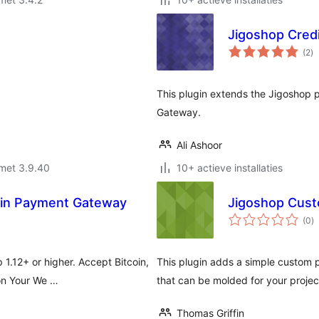
Jigoshop Cred
to
(2
)
wa
This plugin extends the Jigoshop
Gateway.
Ali Ashoor
met 3.9.40
10+ actieve installaties
coin Payment Gateway
Jigoshop Cus
to
(0
)
w
1.12+ or higher. Accept Bitcoin,
This plugin adds a simple custom
 on Your We …
that can be molded for your projec
Thomas Griffin