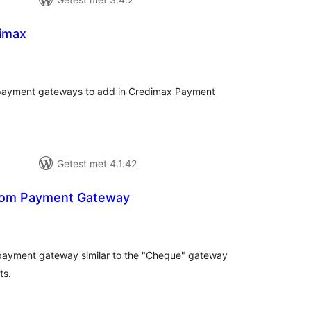
imax
taal
arderingen
 payment gateways to add in Credimax Payment
Getest met 4.1.42
tom Payment Gateway
taal
aarderingen
 payment gateway similar to the "Cheque" gateway
ts.