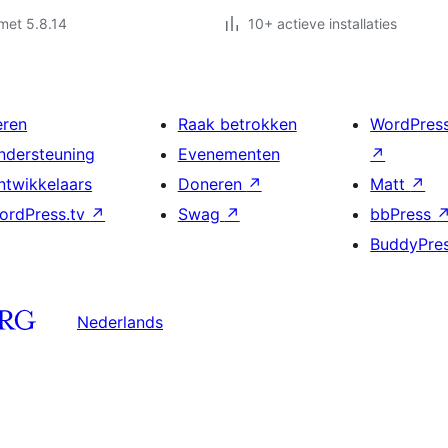
met 5.8.14
10+ actieve installaties
eren
Raak betrokken
WordPres
ndersteuning
Evenementen
↗
ntwikkelaars
Doneren
↗
Matt
↗
ordPress.tv
↗
Swag
↗
bbPress
BuddyPre
Nederlands