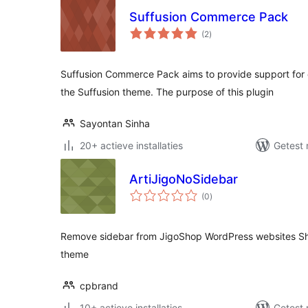
Suffusion Commerce Pack
totaal
(2
)
waarderingen
Suffusion Commerce Pack aims to provide support fo
the Suffusion theme. The purpose of this plugin
Sayontan Sinha
20+ actieve installaties
Getest 
ArtiJigoNoSidebar
totaal
(0
)
waarderingen
Remove sidebar from JigoShop WordPress websites Sho
theme
cpbrand
10+ actieve installaties
Getest 