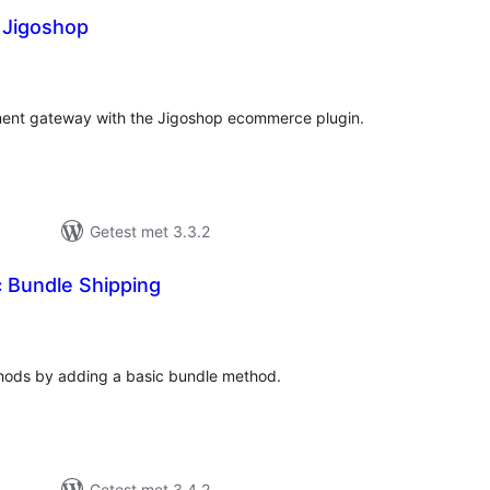
 Jigoshop
taal
arderingen
ent gateway with the Jigoshop ecommerce plugin.
Getest met 3.3.2
c Bundle Shipping
taal
arderingen
hods by adding a basic bundle method.
Getest met 3.4.2