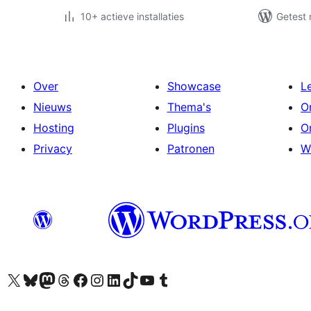
10+ actieve installaties
Getest 
Over
Showcase
L
Nieuws
Thema's
O
Hosting
Plugins
O
Privacy
Patronen
W
Bezoek ons X (voorheen Twitter) account
Bezoek ons Bluesky account
Bezoek ons Mastodon account
Bezoek ons Threads account
Onze Facebook pagina bezoeken
Bezoek ons Instagram account
Bezoek ons LinkedIn account
Bezoek ons TikTok account
Bezoek ons YouTube kanaal
Bezoek ons Tumblr account