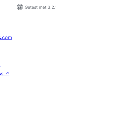
Getest met 3.2.1
s.com
↗
ss
↗