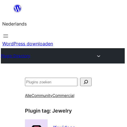
Ga
naar
Nederlands
de
inhoud
WordPress downloaden
Plugin Directory
Zoeken
Alle
Community
Commercial
Plugin tag:
Jewelry