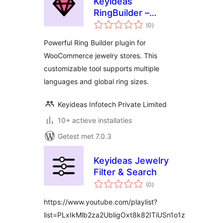
Keyideas
RingBuilder –
totaal
Jewelry
(0
)
waarderingen
Powerful Ring Builder plugin for
WooCommerce jewelry stores. This
customizable tool supports multiple
languages and global ring sizes.
Keyideas Infotech Private Limited
10+ actieve installaties
Getest met 7.0.3
Keyideas Jewelry
Filter & Search
totaal
(0
)
waarderingen
https://www.youtube.com/playlist?
list=PLxIkMlb2za2UbligOxt8k82ITiUSn1o1z