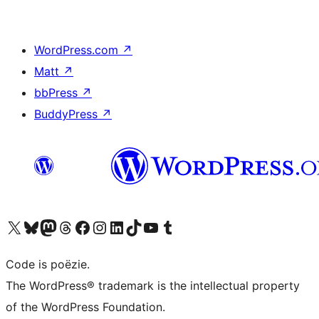
WordPress.com
↗
Matt
↗
bbPress
↗
BuddyPress
↗
Bezoek ons X (voorheen Twitter) account
Bezoek ons Bluesky account
Bezoek ons Mastodon account
Bezoek ons Threads account
Onze Facebook pagina bezoeken
Bezoek ons Instagram account
Bezoek ons LinkedIn account
Bezoek ons TikTok account
Bezoek ons YouTube kanaal
Bezoek ons Tumblr account
Code is poëzie.
The WordPress® trademark is the intellectual property
of the WordPress Foundation.