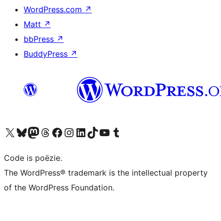
WordPress.com
↗
Matt
↗
bbPress
↗
BuddyPress
↗
Bezoek ons X (voorheen Twitter) account
Bezoek ons Bluesky account
Bezoek ons Mastodon account
Bezoek ons Threads account
Onze Facebook pagina bezoeken
Bezoek ons Instagram account
Bezoek ons LinkedIn account
Bezoek ons TikTok account
Bezoek ons YouTube kanaal
Bezoek ons Tumblr account
Code is poëzie.
The WordPress® trademark is the intellectual property
of the WordPress Foundation.