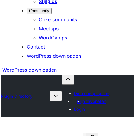
Stijlgids
Community
Onze community
Meetups
WordCamps
Contact
WordPress downloaden
WordPress downloaden
Dien een plugin in
Plugin Directory
Mijn favorieten
Login