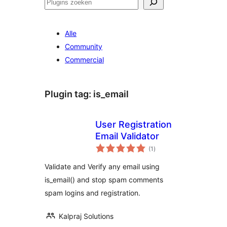
Zoeken
Alle
Community
Commercial
Plugin tag:
is_email
User Registration
Email Validator
totaal
(1
)
waarderingen
Validate and Verify any email using
is_email() and stop spam comments
spam logins and registration.
Kalpraj Solutions