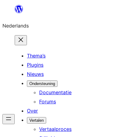
Ga
naar
Nederlands
de
inhoud
Thema’s
Plugins
Nieuws
Ondersteuning
Documentatie
Forums
Over
Vertalen
Vertaalproces