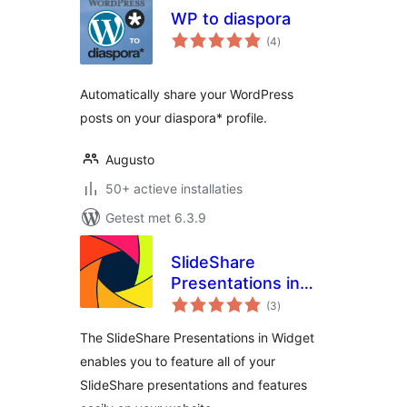
WP to diaspora
totaal
(4
)
waarderingen
Automatically share your WordPress
posts on your diaspora* profile.
Augusto
50+ actieve installaties
Getest met 6.3.9
SlideShare
Presentations in
totaal
Widget
(3
)
waarderingen
The SlideShare Presentations in Widget
enables you to feature all of your
SlideShare presentations and features