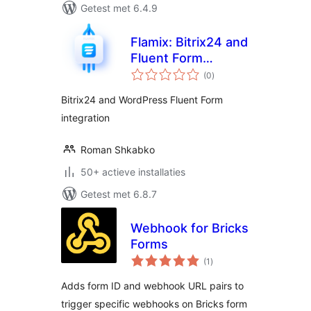
Getest met 6.4.9
Flamix: Bitrix24 and
Fluent Form
totaal
integration
(0
)
waarderingen
Bitrix24 and WordPress Fluent Form
integration
Roman Shkabko
50+ actieve installaties
Getest met 6.8.7
Webhook for Bricks
Forms
totaal
(1
)
waarderingen
Adds form ID and webhook URL pairs to
trigger specific webhooks on Bricks form