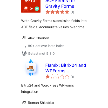
ACF Feeds for
Gravity Forms
totaal
(1
)
waarderingen
Write Gravity Forms submission fields into
ACF fields. Accumulate values over time.
Alex Chernov
80+ actieve installaties
Getest met 5.8.0
Flamix: Bitrix24 and
WPForms
totaal
integration
(1
)
waarderingen
Bitrix24 and WordPress WPForms
integration
Roman Shkabko