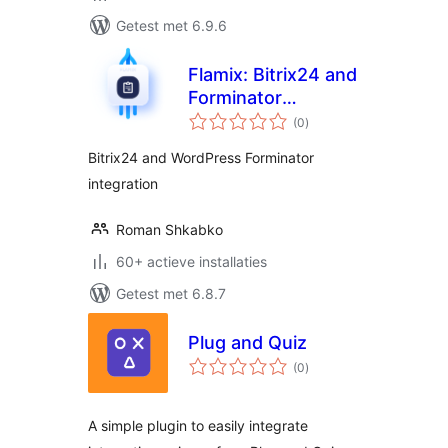
Getest met 6.9.6
Flamix: Bitrix24 and
Forminator
totaal
integration
(0
)
waarderingen
Bitrix24 and WordPress Forminator
integration
Roman Shkabko
60+ actieve installaties
Getest met 6.8.7
Plug and Quiz
totaal
(0
)
waarderingen
A simple plugin to easily integrate