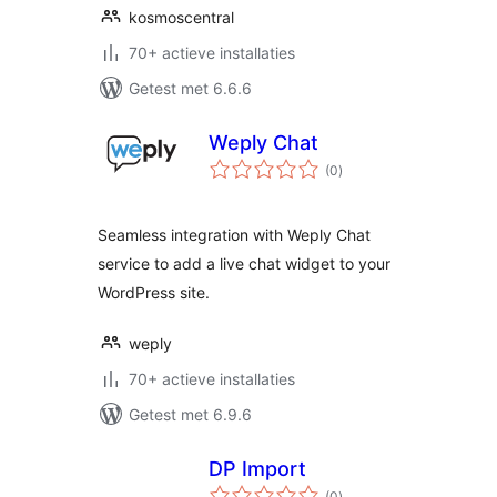
kosmoscentral
70+ actieve installaties
Getest met 6.6.6
Weply Chat
totaal
(0
)
waarderingen
Seamless integration with Weply Chat
service to add a live chat widget to your
WordPress site.
weply
70+ actieve installaties
Getest met 6.9.6
DP Import
totaal
(0
)