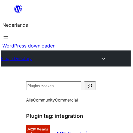
Ga
naar
Nederlands
de
inhoud
WordPress downloaden
Plugin Directory
Zoeken
Alle
Community
Commercial
Plugin tag:
integration