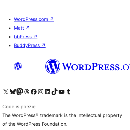
WordPress.com
↗
Matt
↗
bbPress
↗
BuddyPress
↗
Bezoek ons X (voorheen Twitter) account
Bezoek ons Bluesky account
Bezoek ons Mastodon account
Bezoek ons Threads account
Onze Facebook pagina bezoeken
Bezoek ons Instagram account
Bezoek ons LinkedIn account
Bezoek ons TikTok account
Bezoek ons YouTube kanaal
Bezoek ons Tumblr account
Code is poëzie.
The WordPress® trademark is the intellectual property
of the WordPress Foundation.