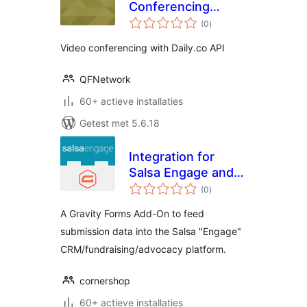
Conferencing
totaal
Daily.co
(0
)
waarderingen
Video conferencing with Daily.co API
QFNetwork
60+ actieve installaties
Getest met 5.6.18
Integration for
Salsa Engage and
totaal
Gravity Forms
(0
)
waarderingen
A Gravity Forms Add-On to feed
submission data into the Salsa "Engage"
CRM/fundraising/advocacy platform.
cornershop
60+ actieve installaties