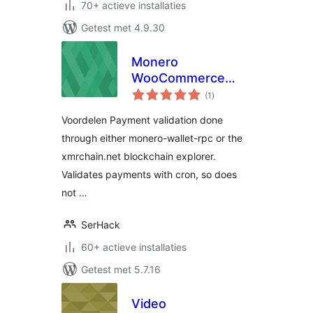
70+ actieve installaties
Getest met 4.9.30
Monero
WooCommerce
totaal
Uitbreiding
(1
)
waarderingen
Voordelen Payment validation done
through either monero-wallet-rpc or the
xmrchain.net blockchain explorer.
Validates payments with cron, so does
not …
SerHack
60+ actieve installaties
Getest met 5.7.16
Video