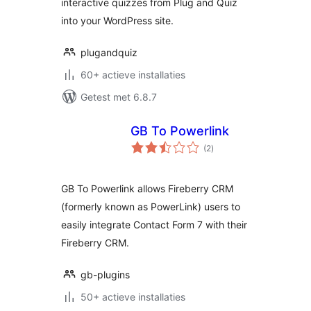
interactive quizzes from Plug and Quiz
into your WordPress site.
plugandquiz
60+ actieve installaties
Getest met 6.8.7
GB To Powerlink
totaal
(2
)
waarderingen
GB To Powerlink allows Fireberry CRM
(formerly known as PowerLink) users to
easily integrate Contact Form 7 with their
Fireberry CRM.
gb-plugins
50+ actieve installaties