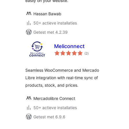
easily on your website.
Hassan Bawab
50+ actieve installaties
Getest met 4.2.39
Meliconnect
totaal
(2
)
waarderingen
Seamless WooCommerce and Mercado
Libre integration with real-time sync of
products, stock, and prices.
Mercadolibre Connect
50+ actieve installaties
Getest met 6.9.6