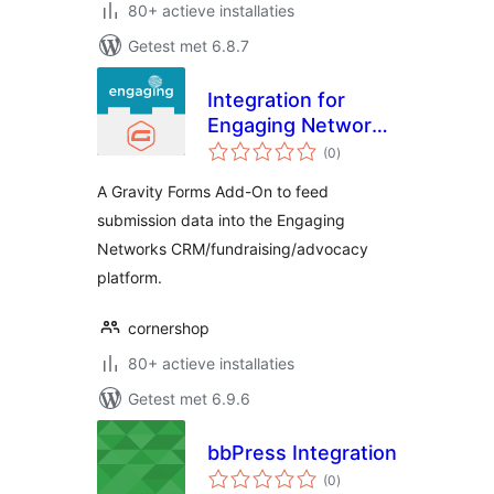
80+ actieve installaties
Getest met 6.8.7
Integration for
Engaging Networks
totaal
and Gravity Forms
(0
)
waarderingen
A Gravity Forms Add-On to feed
submission data into the Engaging
Networks CRM/fundraising/advocacy
platform.
cornershop
80+ actieve installaties
Getest met 6.9.6
bbPress Integration
totaal
(0
)
waarderingen