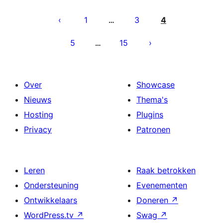
Berichten
paginering
1
3
4
…
5
15
…
Over
Showcase
Nieuws
Thema's
Hosting
Plugins
Privacy
Patronen
Leren
Raak betrokken
Ondersteuning
Evenementen
Ontwikkelaars
Doneren
↗
WordPress.tv
↗
Swag
↗