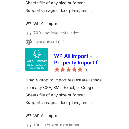
Sheets file of any size or format.
Supports images, floor plans, am …
WP All Import
700+ actieve installaties
Getest met 7.0.3
WP All Import –
Property Import for
totaal
Pro Real Estate 7
(1
)
waarderingen
Drag & drop to import real estate listings
from any CSV, XML, Excel, or Google
Sheets file of any size or format.
Supports images, floor plans, am …
WP All Import
100+ actieve installaties