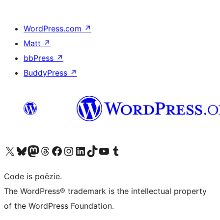
WordPress.com
↗
Matt
↗
bbPress
↗
BuddyPress
↗
Bezoek ons X (voorheen Twitter) account
Bezoek ons Bluesky account
Bezoek ons Mastodon account
Bezoek ons Threads account
Onze Facebook pagina bezoeken
Bezoek ons Instagram account
Bezoek ons LinkedIn account
Bezoek ons TikTok account
Bezoek ons YouTube kanaal
Bezoek ons Tumblr account
Code is poëzie.
The WordPress® trademark is the intellectual property
of the WordPress Foundation.