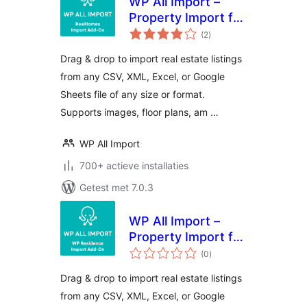
WP All Import –
Property Import for
totaal
RealHomes
(2
)
waarderingen
Drag & drop to import real estate listings
from any CSV, XML, Excel, or Google
Sheets file of any size or format.
Supports images, floor plans, am …
WP All Import
700+ actieve installaties
Getest met 7.0.3
WP All Import –
Property Import for
totaal
WP Residence
(0
)
waarderingen
Drag & drop to import real estate listings
from any CSV, XML, Excel, or Google