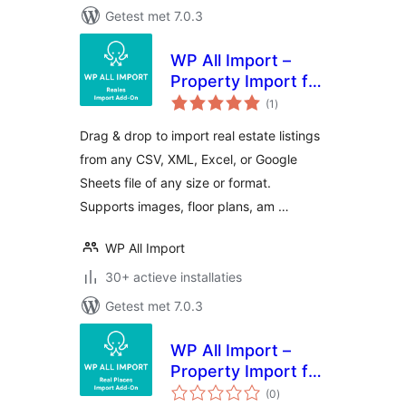
Getest met 7.0.3
WP All Import –
Property Import for
totaal
Reales WP
(1
)
waarderingen
Drag & drop to import real estate listings
from any CSV, XML, Excel, or Google
Sheets file of any size or format.
Supports images, floor plans, am …
WP All Import
30+ actieve installaties
Getest met 7.0.3
WP All Import –
Property Import for
totaal
Real Places
(0
)
waarderingen