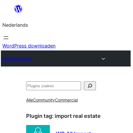
Ga
naar
Nederlands
de
inhoud
WordPress downloaden
Plugin Directory
Zoeken
Alle
Community
Commercial
Plugin tag:
import real estate