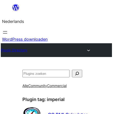
Ga
naar
Nederlands
de
inhoud
WordPress downloaden
Plugin Directory
Zoeken
Alle
Community
Commercial
Plugin tag:
imperial