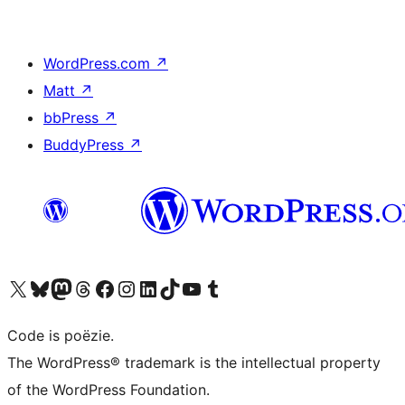
WordPress.com
↗
Matt
↗
bbPress
↗
BuddyPress
↗
Bezoek ons X (voorheen Twitter) account
Bezoek ons Bluesky account
Bezoek ons Mastodon account
Bezoek ons Threads account
Onze Facebook pagina bezoeken
Bezoek ons Instagram account
Bezoek ons LinkedIn account
Bezoek ons TikTok account
Bezoek ons YouTube kanaal
Bezoek ons Tumblr account
Code is poëzie.
The WordPress® trademark is the intellectual property
of the WordPress Foundation.