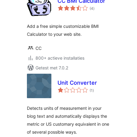
CC BMI Calculator
totaal
(4
)
waarderingen
Add a free simple customizable BMI
Calculator to your web site.
CC
800+ actieve installaties
Getest met 7.0.2
Unit Converter
totaal
(1
)
waarderingen
Detects units of measurement in your
blog text and automatically displays the
metric or US customary equivalent in one
of several possible ways.