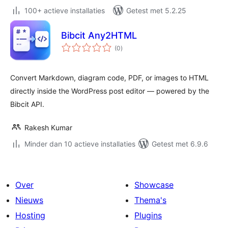
100+ actieve installaties
Getest met 5.2.25
Bibcit Any2HTML
totaal
(0
)
waarderingen
Convert Markdown, diagram code, PDF, or images to HTML
directly inside the WordPress post editor — powered by the
Bibcit API.
Rakesh Kumar
Minder dan 10 actieve installaties
Getest met 6.9.6
Over
Showcase
Nieuws
Thema's
Hosting
Plugins