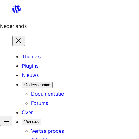
Ga
naar
de
Nederlands
inhoud
Thema’s
Plugins
Nieuws
Ondersteuning
Documentatie
Forums
Over
Vertalen
Vertaalproces