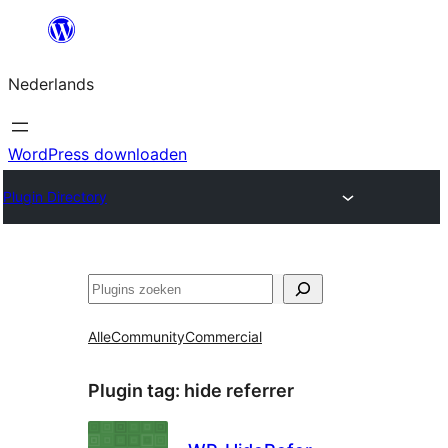
Ga
naar
Nederlands
de
inhoud
WordPress downloaden
Plugin Directory
Zoeken
Alle
Community
Commercial
Plugin tag:
hide referrer