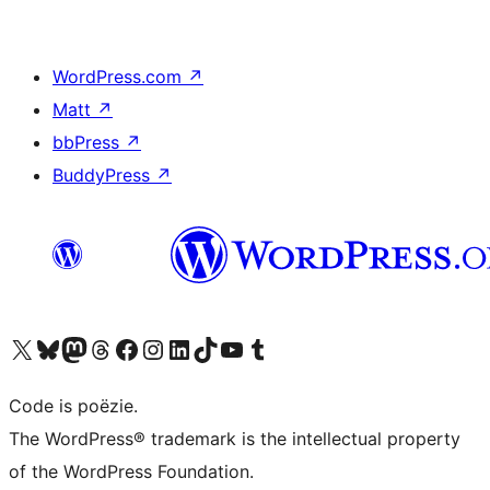
WordPress.com
↗
Matt
↗
bbPress
↗
BuddyPress
↗
Bezoek ons X (voorheen Twitter) account
Bezoek ons Bluesky account
Bezoek ons Mastodon account
Bezoek ons Threads account
Onze Facebook pagina bezoeken
Bezoek ons Instagram account
Bezoek ons LinkedIn account
Bezoek ons TikTok account
Bezoek ons YouTube kanaal
Bezoek ons Tumblr account
Code is poëzie.
The WordPress® trademark is the intellectual property
of the WordPress Foundation.