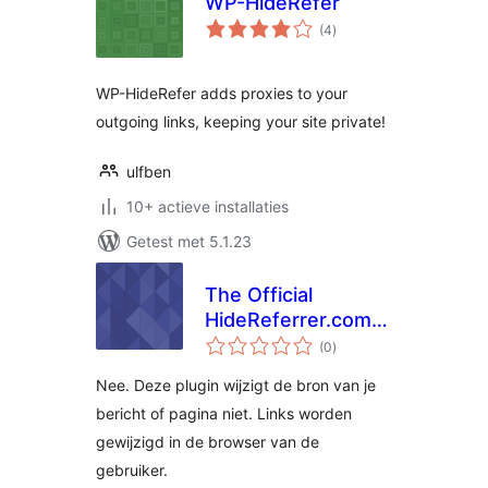
WP-HideRefer
totaal
(4
)
waarderingen
WP-HideRefer adds proxies to your
outgoing links, keeping your site private!
ulfben
10+ actieve installaties
Getest met 5.1.23
The Official
HideReferrer.com
totaal
WP Plugin
(0
)
waarderingen
Nee. Deze plugin wijzigt de bron van je
bericht of pagina niet. Links worden
gewijzigd in de browser van de
gebruiker.