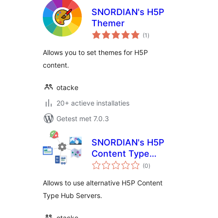
SNORDIAN's H5P
Themer
totaal
(1
)
waarderingen
Allows you to set themes for H5P
content.
otacke
20+ actieve installaties
Getest met 7.0.3
SNORDIAN's H5P
Content Type
totaal
Repository
(0
)
waarderingen
Manager
Allows to use alternative H5P Content
Type Hub Servers.
otacke