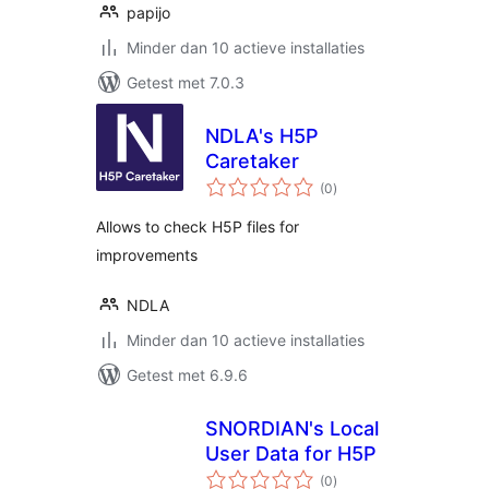
papijo
Minder dan 10 actieve installaties
Getest met 7.0.3
NDLA's H5P
Caretaker
totaal
(0
)
waarderingen
Allows to check H5P files for
improvements
NDLA
Minder dan 10 actieve installaties
Getest met 6.9.6
SNORDIAN's Local
User Data for H5P
totaal
(0
)
waarderingen