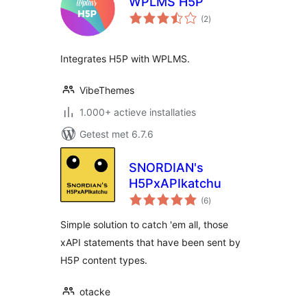
WPLMS H5P
totaal
(2
)
waarderingen
Integrates H5P with WPLMS.
VibeThemes
1.000+ actieve installaties
Getest met 6.7.6
SNORDIAN's
H5PxAPIkatchu
totaal
(6
)
waarderingen
Simple solution to catch 'em all, those
xAPI statements that have been sent by
H5P content types.
otacke