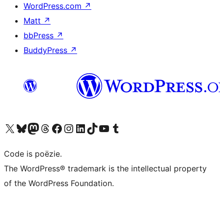
WordPress.com
↗
Matt
↗
bbPress
↗
BuddyPress
↗
Bezoek ons X (voorheen Twitter) account
Bezoek ons Bluesky account
Bezoek ons Mastodon account
Bezoek ons Threads account
Onze Facebook pagina bezoeken
Bezoek ons Instagram account
Bezoek ons LinkedIn account
Bezoek ons TikTok account
Bezoek ons YouTube kanaal
Bezoek ons Tumblr account
Code is poëzie.
The WordPress® trademark is the intellectual property
of the WordPress Foundation.