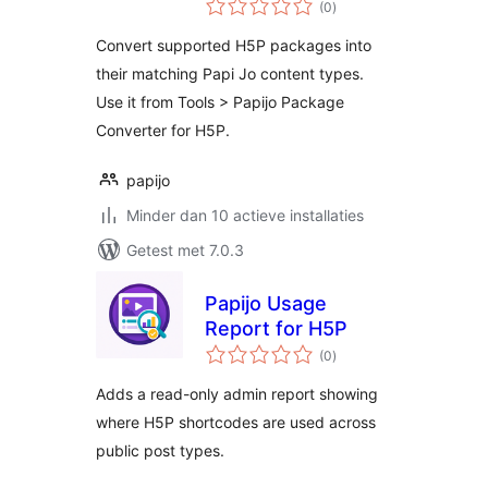
(0
)
waarderingen
Convert supported H5P packages into
their matching Papi Jo content types.
Use it from Tools > Papijo Package
Converter for H5P.
papijo
Minder dan 10 actieve installaties
Getest met 7.0.3
Papijo Usage
Report for H5P
totaal
(0
)
waarderingen
Adds a read-only admin report showing
where H5P shortcodes are used across
public post types.