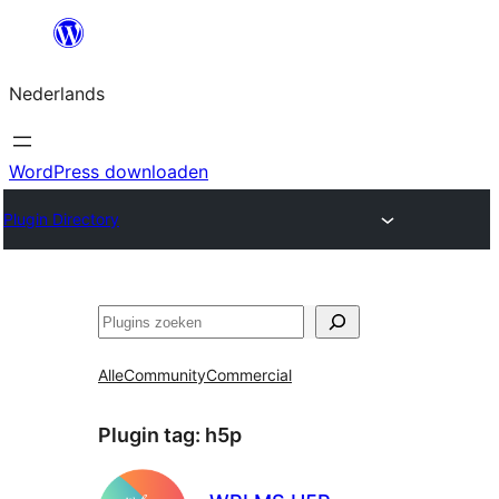
Ga
naar
Nederlands
de
inhoud
WordPress downloaden
Plugin Directory
Zoeken
Alle
Community
Commercial
Plugin tag:
h5p