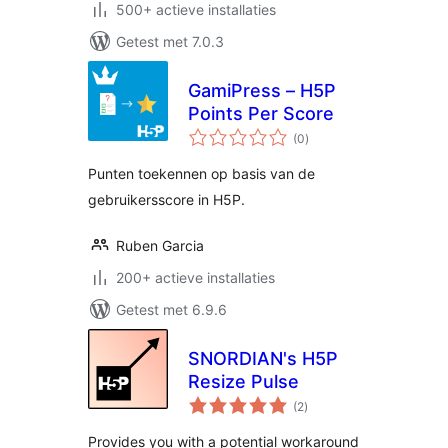
500+ actieve installaties
Getest met 7.0.3
GamiPress – H5P
Points Per Score
totaal
(0
)
waarderingen
Punten toekennen op basis van de
gebruikersscore in H5P.
Ruben Garcia
200+ actieve installaties
Getest met 6.9.6
SNORDIAN's H5P
Resize Pulse
totaal
(2
)
waarderingen
Provides you with a potential workaround