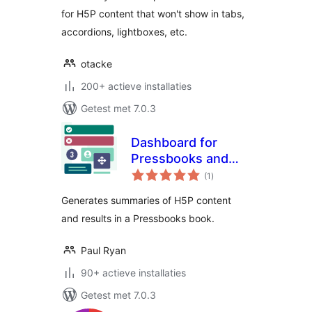
for H5P content that won't show in tabs,
accordions, lightboxes, etc.
otacke
200+ actieve installaties
Getest met 7.0.3
Dashboard for
Pressbooks and
totaal
H5P
(1
)
waarderingen
Generates summaries of H5P content
and results in a Pressbooks book.
Paul Ryan
90+ actieve installaties
Getest met 7.0.3