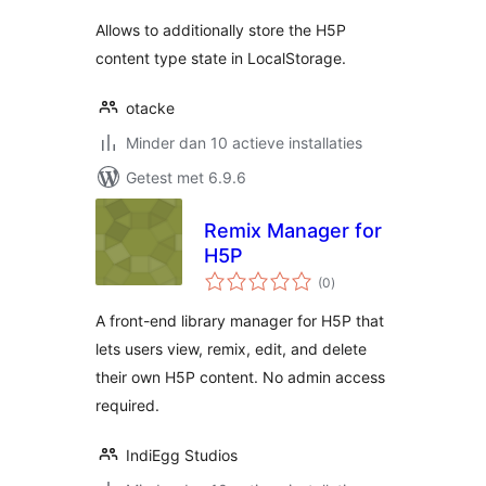
Allows to additionally store the H5P
content type state in LocalStorage.
otacke
Minder dan 10 actieve installaties
Getest met 6.9.6
Remix Manager for
H5P
totaal
(0
)
waarderingen
A front-end library manager for H5P that
lets users view, remix, edit, and delete
their own H5P content. No admin access
required.
IndiEgg Studios