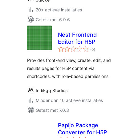
20+ actieve installaties
Getest met 6.9.6
Nest Frontend
Editor for H5P
totaal
(0
)
waarderingen
Provides front-end view, create, edit, and
results pages for H5P content via
shortcodes, with role-based permissions.
IndiEgg Studios
Minder dan 10 actieve installaties
Getest met 7.0.3
Papijo Package
Converter for H5P
totaal