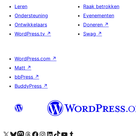
Leren
Raak betrokken
Ondersteuning
Evenementen
Ontwikkelaars
Doneren
↗
WordPress.tv
↗
Swag
↗
WordPress.com
↗
Matt
↗
bbPress
↗
BuddyPress
↗
Bezoek ons X (voorheen Twitter) account
Bezoek ons Bluesky account
Bezoek ons Mastodon account
Bezoek ons Threads account
Onze Facebook pagina bezoeken
Bezoek ons Instagram account
Bezoek ons LinkedIn account
Bezoek ons TikTok account
Bezoek ons YouTube kanaal
Bezoek ons Tumblr account