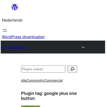
Ga
naar
Nederlands
de
inhoud
WordPress downloaden
Plugin Directory
Zoeken
Alle
Community
Commercial
Plugin tag:
google plus one
button