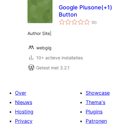
Google Plusone(+1)
Button
totaal
(0
)
waarderingen
Author Site|
webgig
10+ actieve installaties
Getest met 3.2.1
Over
Showcase
Nieuws
Thema's
Hosting
Plugins
Privacy
Patronen