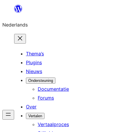
Ga
naar
Nederlands
de
inhoud
Thema’s
Plugins
Nieuws
Ondersteuning
Documentatie
Forums
Over
Vertalen
Vertaalproces