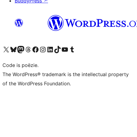
BuddyPress
↗
Bezoek ons X (voorheen Twitter) account
Bezoek ons Bluesky account
Bezoek ons Mastodon account
Bezoek ons Threads account
Onze Facebook pagina bezoeken
Bezoek ons Instagram account
Bezoek ons LinkedIn account
Bezoek ons TikTok account
Bezoek ons YouTube kanaal
Bezoek ons Tumblr account
Code is poëzie.
The WordPress® trademark is the intellectual property
of the WordPress Foundation.