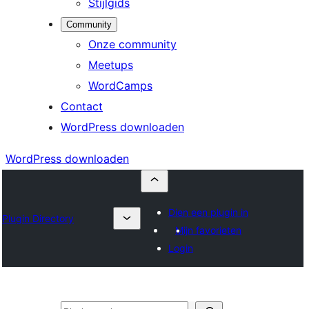
Stijlgids
Community
Onze community
Meetups
WordCamps
Contact
WordPress downloaden
WordPress downloaden
Dien een plugin in
Plugin Directory
Mijn favorieten
Login