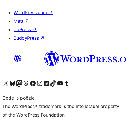
WordPress.com
↗
Matt
↗
bbPress
↗
BuddyPress
↗
Bezoek ons X (voorheen Twitter) account
Bezoek ons Bluesky account
Bezoek ons Mastodon account
Bezoek ons Threads account
Onze Facebook pagina bezoeken
Bezoek ons Instagram account
Bezoek ons LinkedIn account
Bezoek ons TikTok account
Bezoek ons YouTube kanaal
Bezoek ons Tumblr account
Code is poëzie.
The WordPress® trademark is the intellectual property
of the WordPress Foundation.