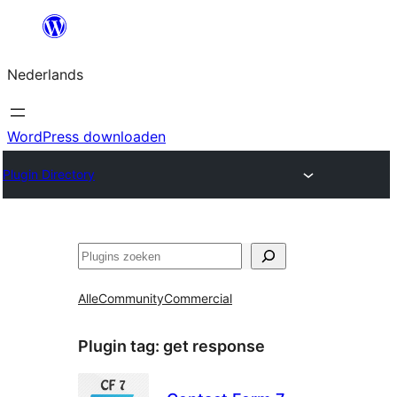
Ga
naar
Nederlands
de
inhoud
WordPress downloaden
Plugin Directory
Zoeken
Alle
Community
Commercial
Plugin tag:
get response