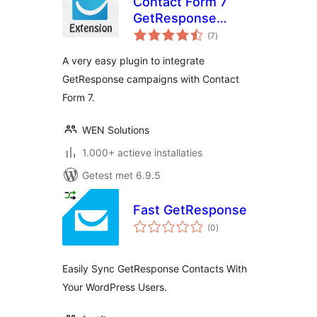
Contact Form 7
GetResponse
totaal
Extension
(7
)
waarderingen
A very easy plugin to integrate
GetResponse campaigns with Contact
Form 7.
WEN Solutions
1.000+ actieve installaties
Getest met 6.9.5
Fast GetResponse
totaal
(0
)
waarderingen
Easily Sync GetResponse Contacts With
Your WordPress Users.