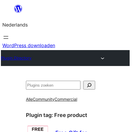
Ga
naar
Nederlands
de
inhoud
WordPress downloaden
Plugin Directory
Zoeken
Alle
Community
Commercial
Plugin tag:
Free product