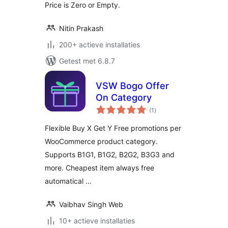
Price is Zero or Empty.
Nitin Prakash
200+ actieve installaties
Getest met 6.8.7
VSW Bogo Offer
On Category
totaal
(1
)
waarderingen
Flexible Buy X Get Y Free promotions per
WooCommerce product category.
Supports B1G1, B1G2, B2G2, B3G3 and
more. Cheapest item always free
automatical …
Vaibhav Singh Web
10+ actieve installaties