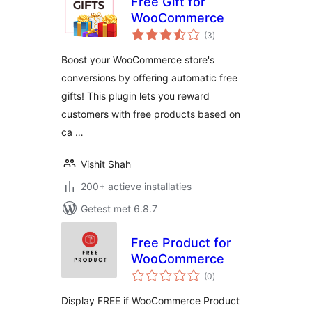
Free Gift for
WooCommerce
totaal
(3
)
waarderingen
Boost your WooCommerce store's
conversions by offering automatic free
gifts! This plugin lets you reward
customers with free products based on
ca …
Vishit Shah
200+ actieve installaties
Getest met 6.8.7
Free Product for
WooCommerce
totaal
(0
)
waarderingen
Display FREE if WooCommerce Product