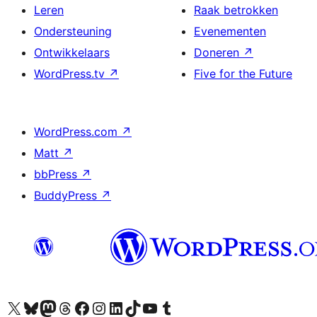
Leren
Raak betrokken
Ondersteuning
Evenementen
Ontwikkelaars
Doneren
↗
WordPress.tv
↗
Five for the Future
WordPress.com
↗
Matt
↗
bbPress
↗
BuddyPress
↗
Bezoek ons X (voorheen Twitter) account
Bezoek ons Bluesky account
Bezoek ons Mastodon account
Bezoek ons Threads account
Onze Facebook pagina bezoeken
Bezoek ons Instagram account
Bezoek ons LinkedIn account
Bezoek ons TikTok account
Bezoek ons YouTube kanaal
Bezoek ons Tumblr account