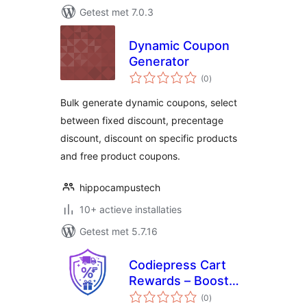
Getest met 7.0.3
Dynamic Coupon
Generator
totaal
(0
)
waarderingen
Bulk generate dynamic coupons, select
between fixed discount, precentage
discount, discount on specific products
and free product coupons.
hippocampustech
10+ actieve installaties
Getest met 5.7.16
Codiepress Cart
Rewards – Boost
totaal
Sales with
(0
)
waarderingen