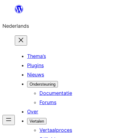
Ga
naar
Nederlands
de
inhoud
Thema’s
Plugins
Nieuws
Ondersteuning
Documentatie
Forums
Over
Vertalen
Vertaalproces