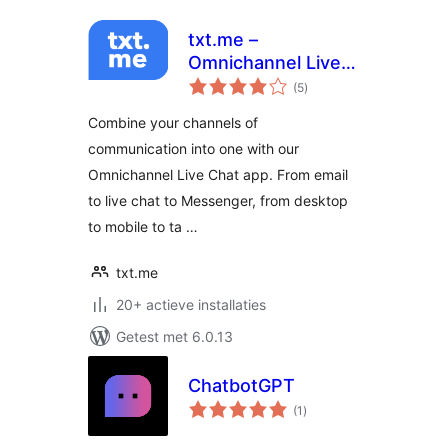
txt.me –
Omnichannel Live
totaal
Chat, Chat
(5
)
waarderingen
Triggers, Incoming
Combine your channels of
and Outgoing Email
communication into one with our
Omnichannel Live Chat app. From email
to live chat to Messenger, from desktop
to mobile to ta …
txt.me
20+ actieve installaties
Getest met 6.0.13
ChatbotGPT
totaal
(1
)
waarderingen