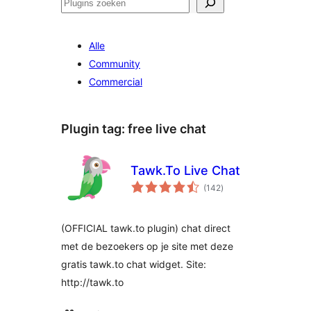
Zoeken
Alle
Community
Commercial
Plugin tag:
free live chat
Tawk.To Live Chat
totaal
(142
)
waarderingen
(OFFICIAL tawk.to plugin) chat direct
met de bezoekers op je site met deze
gratis tawk.to chat widget. Site:
http://tawk.to