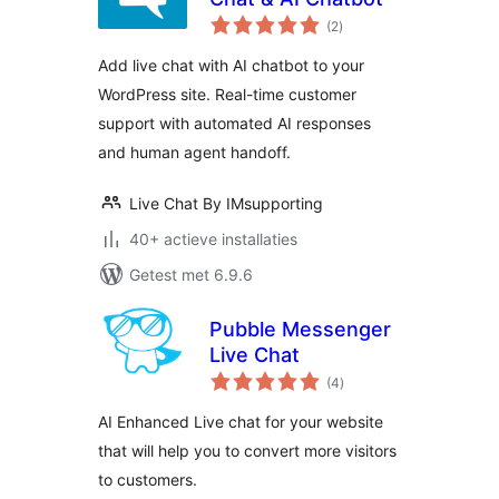
totaal
(2
)
waarderingen
Add live chat with AI chatbot to your
WordPress site. Real-time customer
support with automated AI responses
and human agent handoff.
Live Chat By IMsupporting
40+ actieve installaties
Getest met 6.9.6
Pubble Messenger
Live Chat
totaal
(4
)
waarderingen
AI Enhanced Live chat for your website
that will help you to convert more visitors
to customers.