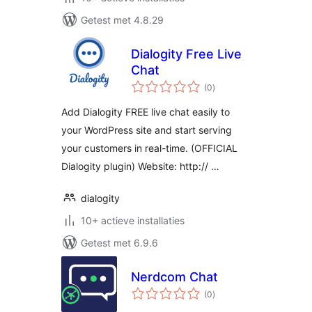
Getest met 4.8.29
Dialogity Free Live
Chat
totaal
(0
)
waarderingen
Add Dialogity FREE live chat easily to
your WordPress site and start serving
your customers in real-time. (OFFICIAL
Dialogity plugin) Website: http:// …
dialogity
10+ actieve installaties
Getest met 6.9.6
Nerdcom Chat
totaal
(0
)
waarderingen