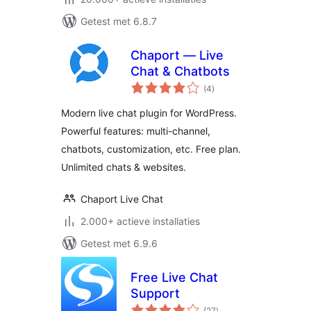
Getest met 6.8.7
Chaport — Live
Chat & Chatbots
totaal
(4
)
waarderingen
Modern live chat plugin for WordPress.
Powerful features: multi-channel,
chatbots, customization, etc. Free plan.
Unlimited chats & websites.
Chaport Live Chat
2.000+ actieve installaties
Getest met 6.9.6
Free Live Chat
Support
totaal
(27
)