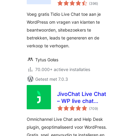
totaal
(396
)
waarderingen
Voeg gratis Tidio Live Chat toe aan je
WordPress om vragen van klanten te
beantwoorden, sitebezoekers te
betrekken, leads te genereren en de
verkoop te verhogen.
Tytus Gołas
70.000+ actieve installaties
Getest met 7.0.3
JivoChat Live Chat
– WP live chat
totaal
plugin for
(709
)
waarderingen
WordPress
Omnichannel Live Chat and Help Desk
plugin, geoptimaliseerd voor WordPress.
Gratis, snel, eenvoudig te installeren en