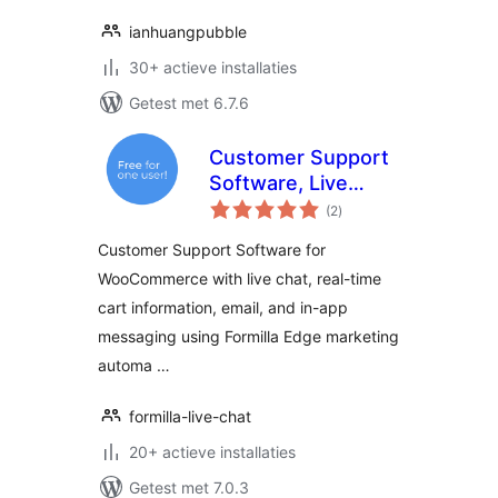
ianhuangpubble
30+ actieve installaties
Getest met 6.7.6
Customer Support
Software, Live
totaal
Chat, & Marketing
(2
)
waarderingen
Automation
Customer Support Software for
WooCommerce with live chat, real-time
cart information, email, and in-app
messaging using Formilla Edge marketing
automa …
formilla-live-chat
20+ actieve installaties
Getest met 7.0.3