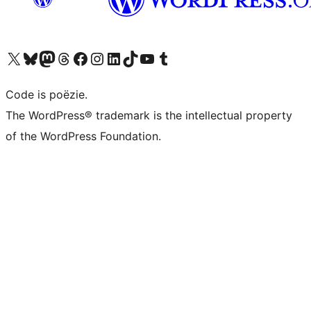
Bezoek ons X (voorheen Twitter) account
Bezoek ons Bluesky account
Bezoek ons Mastodon account
Bezoek ons Threads account
Onze Facebook pagina bezoeken
Bezoek ons Instagram account
Bezoek ons LinkedIn account
Bezoek ons TikTok account
Bezoek ons YouTube kanaal
Bezoek ons Tumblr account
Code is poëzie.
The WordPress® trademark is the intellectual property
of the WordPress Foundation.