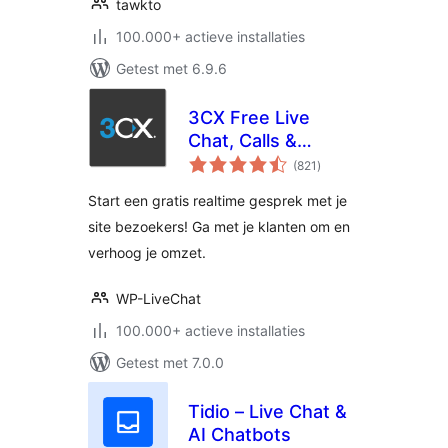
tawkto
100.000+ actieve installaties
Getest met 6.9.6
3CX Free Live
Chat, Calls &
totaal
Messaging
(821
)
waarderingen
Start een gratis realtime gesprek met je
site bezoekers! Ga met je klanten om en
verhoog je omzet.
WP-LiveChat
100.000+ actieve installaties
Getest met 7.0.0
Tidio – Live Chat &
AI Chatbots