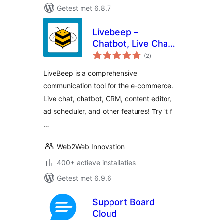
Getest met 6.8.7
Livebeep –
Chatbot, Live Chat,
totaal
CRM & Digital
(2
)
waarderingen
Marketing
LiveBeep is a comprehensive
communication tool for the e-commerce.
Live chat, chatbot, CRM, content editor,
ad scheduler, and other features! Try it f
…
Web2Web Innovation
400+ actieve installaties
Getest met 6.9.6
Support Board
Cloud