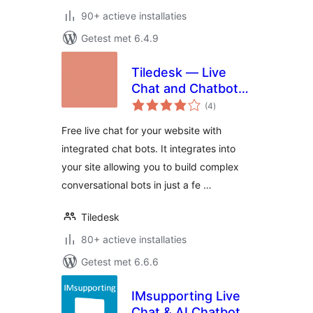
90+ actieve installaties
Getest met 6.4.9
Tiledesk — Live
Chat and Chatbots
totaal
Integration
(4
)
waarderingen
Free live chat for your website with
integrated chat bots. It integrates into
your site allowing you to build complex
conversational bots in just a fe …
Tiledesk
80+ actieve installaties
Getest met 6.6.6
IMsupporting Live
Chat & AI Chatbot