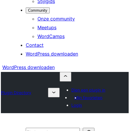
Stijlgids
Community
Onze community
Meetups
WordCamps
Contact
WordPress downloaden
WordPress downloaden
Dien een plugin in
Plugin Directory
Mijn favorieten
Login