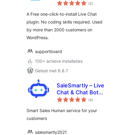
totaal
(2
)
waarderingen
A Free one-click-to-install Live Chat
plugin. No coding skills required. Used
by more than 2000 customers on
WordPress.
supportboard
100+ actieve installaties
Getest met 6.8.7
SaleSmartly – Live
Chat & Chat Bot
totaal
Integrate
(4
)
waarderingen
Smart Sales Human service for your
customers
salesmartly2021