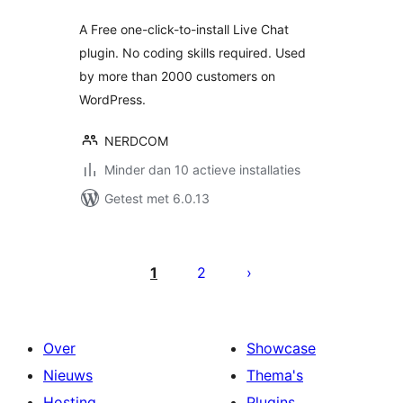
A Free one-click-to-install Live Chat
plugin. No coding skills required. Used
by more than 2000 customers on
WordPress.
NERDCOM
Minder dan 10 actieve installaties
Getest met 6.0.13
Berichten
paginering
1
2
Over
Showcase
Nieuws
Thema's
Hosting
Plugins