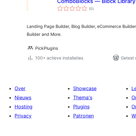
ComboBlocks — Block Library 
totaal
(0
)
waarderingen
Landing Page Builder, Blog Builder, eCommerce Builder,
Builder and More.
PickPlugins
100+ actieve installaties
Getest 
Over
Showcase
L
Nieuws
Thema's
O
Hosting
Plugins
O
Privacy
Patronen
W