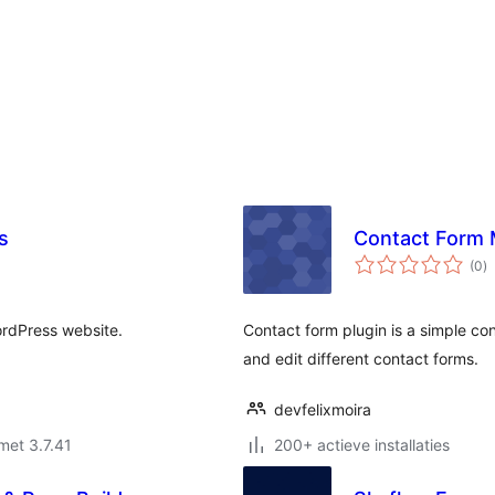
s
Contact Form 
to
(0
)
w
ordPress website.
Contact form plugin is a simple con
and edit different contact forms.
devfelixmoira
met 3.7.41
200+ actieve installaties