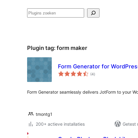
Zoeken
Plugin tag:
form maker
Form Generator for WordPres
totaal
(4
)
waarderingen
Form Generator seamlessly delivers JotForm to your W
tmontg1
200+ actieve installaties
Getest 