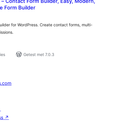
– Contact Form Builder, Easy, Modern,
e Form Builder
taal
aarderingen
ilder for WordPress. Create contact forms, multi-
ssions.
ies
Getest met 7.0.3
s.com
↗
ss
↗