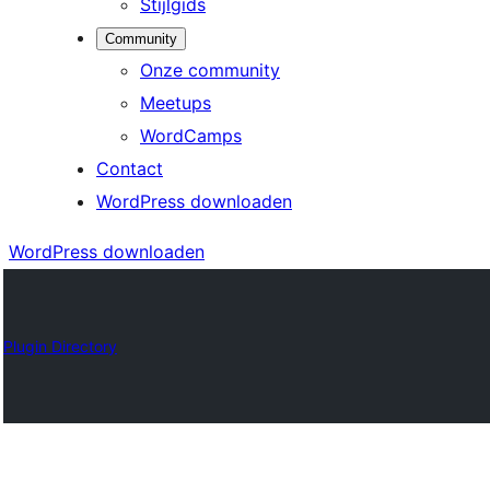
Stijlgids
Community
Onze community
Meetups
WordCamps
Contact
WordPress downloaden
WordPress downloaden
Plugin Directory