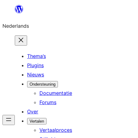
Ga
naar
Nederlands
de
inhoud
Thema’s
Plugins
Nieuws
Ondersteuning
Documentatie
Forums
Over
Vertalen
Vertaalproces