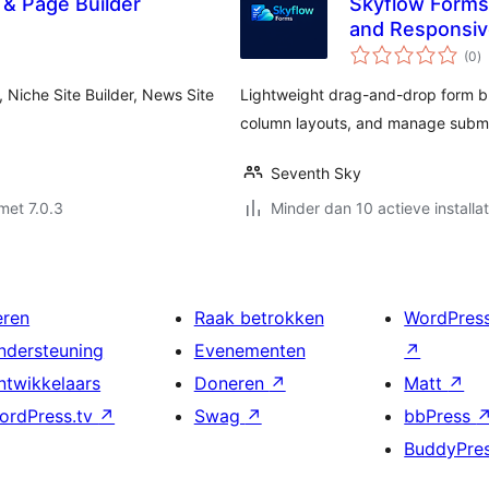
& Page Builder
Skyflow Forms 
and Responsiv
to
(0
)
w
 Niche Site Builder, News Site
Lightweight drag-and-drop form bu
column layouts, and manage submi
Seventh Sky
met 7.0.3
Minder dan 10 actieve installat
eren
Raak betrokken
WordPres
ndersteuning
Evenementen
↗
ntwikkelaars
Doneren
↗
Matt
↗
ordPress.tv
↗
Swag
↗
bbPress
BuddyPre