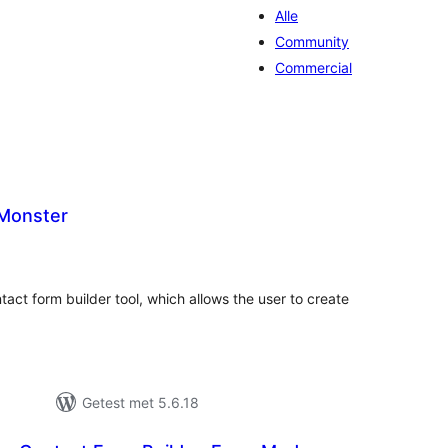
Alle
Community
Commercial
Monster
taal
aarderingen
tact form builder tool, which allows the user to create
Getest met 5.6.18