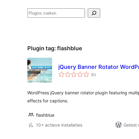
Zoeken
Plugin tag:
flashblue
jQuery Banner Rotator WordP
totaal
(0
)
waarderingen
WordPress jQuery banner rotator plugin featuring multip
effects for captions.
flashblue
10+ actieve installaties
Getest 