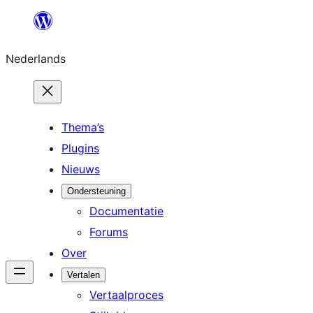
Ga
naar
Nederlands
de
inhoud
Thema’s
Plugins
Nieuws
Ondersteuning
Documentatie
Forums
Over
Vertalen
Vertaalproces