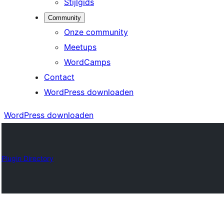
Stijlgids
Community
Onze community
Meetups
WordCamps
Contact
WordPress downloaden
WordPress downloaden
Plugin Directory