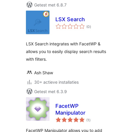
Getest met 6.8.7
LSX Search
totaal
(0
)
waarderingen
LSX Search integrates with FacetWP &
allows you to easily display search results
with filters.
Ash Shaw
30+ actieve installaties
Getest met 6.3.9
FacetWP
Manipulator
totaal
(1
)
waarderingen
FacetWP Manipulator allows you to add