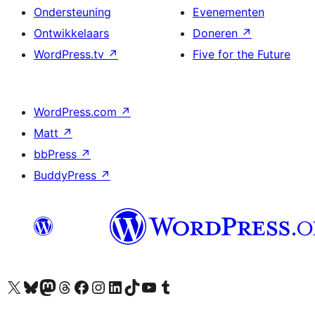
Ondersteuning
Evenementen
Ontwikkelaars
Doneren
↗
WordPress.tv
↗
Five for the Future
WordPress.com
↗
Matt
↗
bbPress
↗
BuddyPress
↗
Bezoek ons X (voorheen Twitter) account
Bezoek ons Bluesky account
Bezoek ons Mastodon account
Bezoek ons Threads account
Onze Facebook pagina bezoeken
Bezoek ons Instagram account
Bezoek ons LinkedIn account
Bezoek ons TikTok account
Bezoek ons YouTube kanaal
Bezoek ons Tumblr account