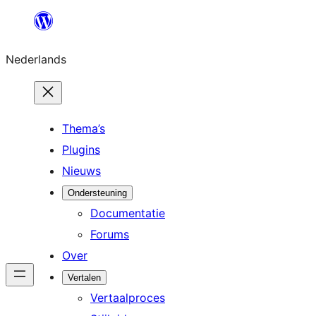
Ga
naar
Nederlands
de
inhoud
Thema’s
Plugins
Nieuws
Ondersteuning
Documentatie
Forums
Over
Vertalen
Vertaalproces