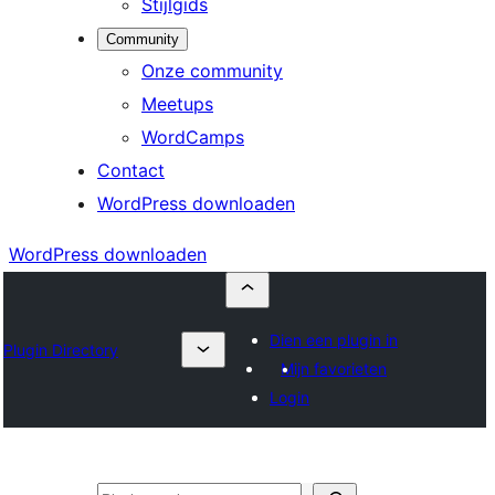
Stijlgids
Community
Onze community
Meetups
WordCamps
Contact
WordPress downloaden
WordPress downloaden
Dien een plugin in
Plugin Directory
Mijn favorieten
Login