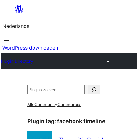
Ga
naar
Nederlands
de
inhoud
WordPress downloaden
Plugin Directory
Zoeken
Alle
Community
Commercial
Plugin tag:
facebook timeline