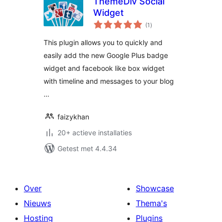
ThemeDiv Social
Widget
totaal
(1
)
waarderingen
This plugin allows you to quickly and
easily add the new Google Plus badge
widget and facebook like box widget
with timeline and messages to your blog
…
faizykhan
20+ actieve installaties
Getest met 4.4.34
Over
Showcase
Nieuws
Thema's
Hosting
Plugins