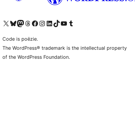
Bezoek ons X (voorheen Twitter) account
Bezoek ons Bluesky account
Bezoek ons Mastodon account
Bezoek ons Threads account
Onze Facebook pagina bezoeken
Bezoek ons Instagram account
Bezoek ons LinkedIn account
Bezoek ons TikTok account
Bezoek ons YouTube kanaal
Bezoek ons Tumblr account
Code is poëzie.
The WordPress® trademark is the intellectual property
of the WordPress Foundation.