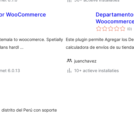
 for WooCommerce
Departamentos
Woocommerc
to
(0
)
w
temala to woocomerce. Spetially
Este plugin permite Agregar los D
alans hardl …
calculadora de envíos de su tie
juanchavez
met 6.0.13
10+ actieve installaties
distrito del Perú con soporte