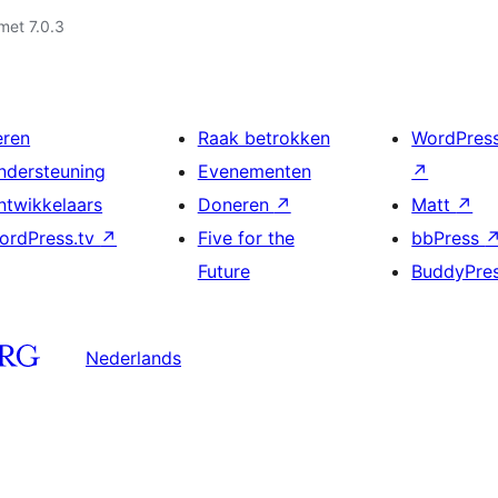
met 7.0.3
eren
Raak betrokken
WordPres
ndersteuning
Evenementen
↗
ntwikkelaars
Doneren
↗
Matt
↗
ordPress.tv
↗
Five for the
bbPress
Future
BuddyPre
Nederlands