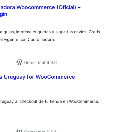
nadora Woocommerce (Oficial) –
gin
taal
aarderingen
a guías, imprime etiquetas y sigue tus envíos. Gratis
al vigente con Coordinadora.
Getest met 6.9.6
s Uruguay for WooCommerce
taal
arderingen
Uruguay al checkout de tu tienda en WooCommerce.
Getest met 6.6.6