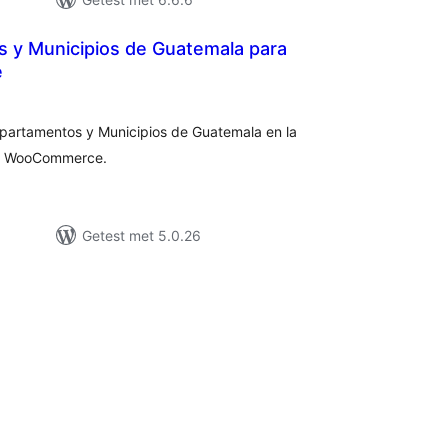
 y Municipios de Guatemala para
e
taal
aarderingen
epartamentos y Municipios de Guatemala en la
nda WooCommerce.
Getest met 5.0.26