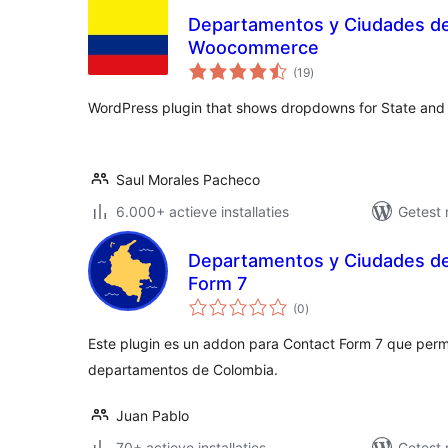
Departamentos y Ciudades de
Woocommerce
totaal
(19
)
waarderingen
WordPress plugin that shows dropdowns for State and
Saul Morales Pacheco
6.000+ actieve installaties
Getest 
Departamentos y Ciudades de
Form 7
totaal
(0
)
waarderingen
Este plugin es un addon para Contact Form 7 que permi
departamentos de Colombia.
Juan Pablo
70+ actieve installaties
Getest 