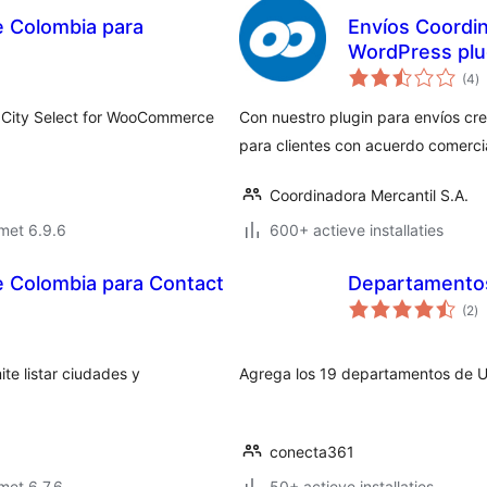
 Colombia para
Envíos Coordi
WordPress plu
to
(4
)
w
 City Select for WooCommerce
Con nuestro plugin para envíos cre
para clientes con acuerdo comerci
Coordinadora Mercantil S.A.
met 6.9.6
600+ actieve installaties
 Colombia para Contact
Departamento
to
(2
)
wa
te listar ciudades y
Agrega los 19 departamentos de 
conecta361
met 6.7.6
50+ actieve installaties