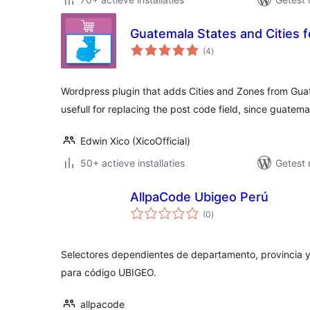
Guatemala States and Cities
totaal
(4
)
waarderingen
Wordpress plugin that adds Cities and Zones from Gua
usefull for replacing the post code field, since guatem
Edwin Xico (XicoOfficial)
50+ actieve installaties
Getest 
AllpaCode Ubigeo Perú
totaal
(0
)
waarderingen
Selectores dependientes de departamento, provincia y 
para código UBIGEO.
allpacode