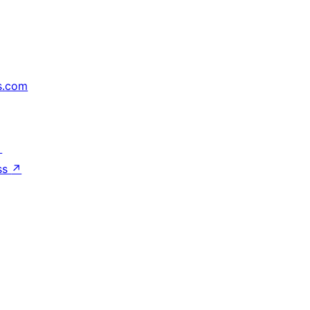
s.com
↗
ss
↗