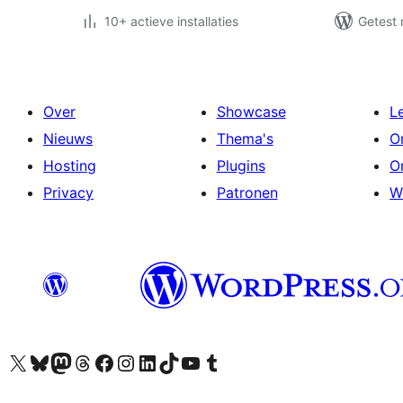
10+ actieve installaties
Getest 
Over
Showcase
L
Nieuws
Thema's
O
Hosting
Plugins
O
Privacy
Patronen
W
Bezoek ons X (voorheen Twitter) account
Bezoek ons Bluesky account
Bezoek ons Mastodon account
Bezoek ons Threads account
Onze Facebook pagina bezoeken
Bezoek ons Instagram account
Bezoek ons LinkedIn account
Bezoek ons TikTok account
Bezoek ons YouTube kanaal
Bezoek ons Tumblr account