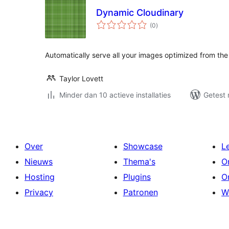
Dynamic Cloudinary
totaal
(0
)
waarderingen
Automatically serve all your images optimized from the
Taylor Lovett
Minder dan 10 actieve installaties
Getest 
Over
Showcase
L
Nieuws
Thema's
O
Hosting
Plugins
O
Privacy
Patronen
W