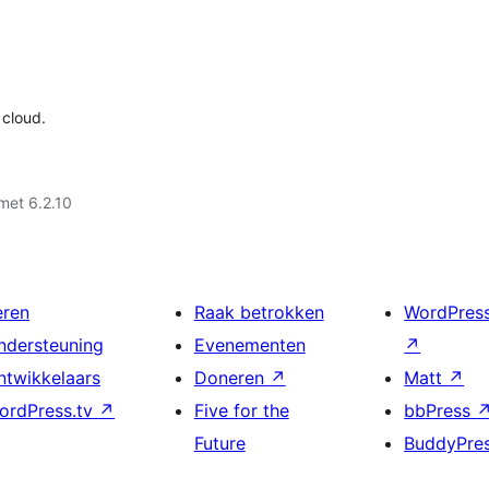
 cloud.
met 6.2.10
eren
Raak betrokken
WordPres
ndersteuning
Evenementen
↗
ntwikkelaars
Doneren
↗
Matt
↗
ordPress.tv
↗
Five for the
bbPress
Future
BuddyPre