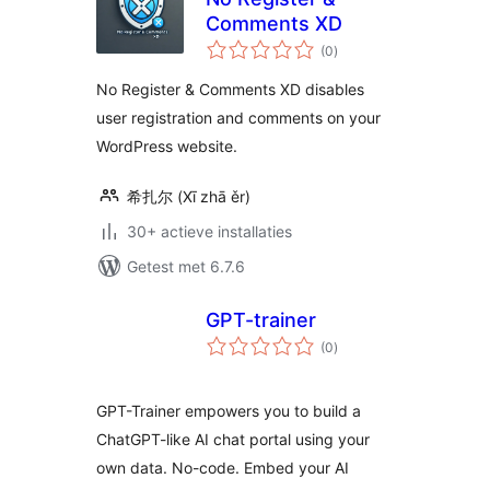
Comments XD
totaal
(0
)
waarderingen
No Register & Comments XD disables
user registration and comments on your
WordPress website.
希扎尔 (Xī zhā ěr)
30+ actieve installaties
Getest met 6.7.6
GPT-trainer
totaal
(0
)
waarderingen
GPT-Trainer empowers you to build a
ChatGPT-like AI chat portal using your
own data. No-code. Embed your AI