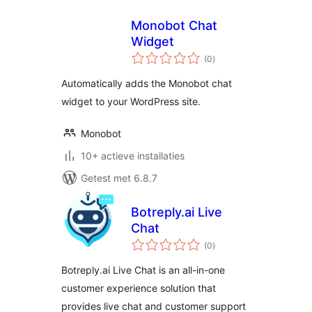
Monobot Chat
Widget
totaal
(0
)
waarderingen
Automatically adds the Monobot chat
widget to your WordPress site.
Monobot
10+ actieve installaties
Getest met 6.8.7
Botreply.ai Live
Chat
totaal
(0
)
waarderingen
Botreply.ai Live Chat is an all-in-one
customer experience solution that
provides live chat and customer support