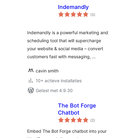
Indemandly
totaal
(3
)
waarderingen
Indemandly is a powerful marketing and
scheduling tool that will supercharge
your website & social media – convert
customers fast with messaging, …
cavin smith
10+ actieve installaties
Getest met 4.9.30
The Bot Forge
Chatbot
totaal
(2
)
waarderingen
Embed The Bot Forge chatbot into your