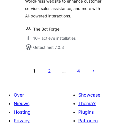
WordPress website to enhance customer
service, sales assistance, and more with
AI-powered interactions.
The Bot Forge
10+ actieve installaties
Getest met 7.0.3
Berichten
paginering
1
2
4
…
Over
Showcase
Nieuws
Thema's
Hosting
Plugins
Privacy
Patronen