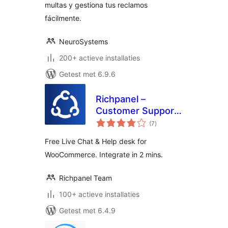
multas y gestiona tus reclamos
fácilmente.
NeuroSystems
200+ actieve installaties
Getest met 6.9.6
Richpanel –
Customer Support
totaal
Helpdesk & Chat
(7
)
waarderingen
Free Live Chat & Help desk for
WooCommerce. Integrate in 2 mins.
Richpanel Team
100+ actieve installaties
Getest met 6.4.9