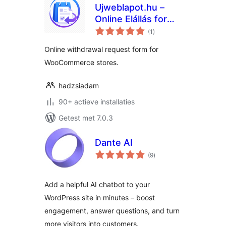
Ujweblapot.hu –
Online Elállás for
totaal
WooCommerce
(1
)
waarderingen
Online withdrawal request form for
WooCommerce stores.
hadzsiadam
90+ actieve installaties
Getest met 7.0.3
Dante AI
totaal
(9
)
waarderingen
Add a helpful AI chatbot to your
WordPress site in minutes – boost
engagement, answer questions, and turn
more visitors into customers.