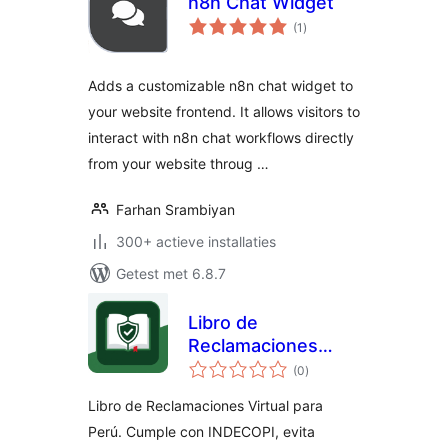
n8n Chat Widget
totaal
(1
)
waarderingen
Adds a customizable n8n chat widget to
your website frontend. It allows visitors to
interact with n8n chat workflows directly
from your website throug …
Farhan Srambiyan
300+ actieve installaties
Getest met 6.8.7
Libro de
Reclamaciones
totaal
para Perú
(0
)
waarderingen
Libro de Reclamaciones Virtual para
Perú. Cumple con INDECOPI, evita