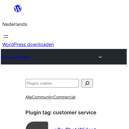
Ga
naar
Nederlands
de
inhoud
WordPress downloaden
Plugin Directory
Zoeken
Alle
Community
Commercial
Plugin tag:
customer service