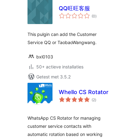
QQ旺旺客服
totaal
(0
)
waarderingen
This pulgin can add the Customer
Service QQ or TaobaoWangwang.
bxl0103
50+ actieve installaties
Getest met 3.5.2
Whello CS Rotator
totaal
(2
)
waarderingen
WhatsApp CS Rotator for managing
customer service contacts with
automatic rotation based on working