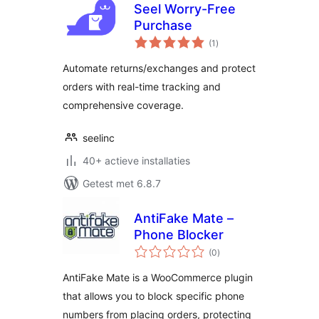
Seel Worry-Free
Purchase
totaal
(1
)
waarderingen
Automate returns/exchanges and protect
orders with real-time tracking and
comprehensive coverage.
seelinc
40+ actieve installaties
Getest met 6.8.7
AntiFake Mate –
Phone Blocker
totaal
(0
)
waarderingen
AntiFake Mate is a WooCommerce plugin
that allows you to block specific phone
numbers from placing orders, protecting