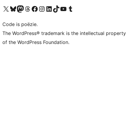
Bezoek ons X (voorheen Twitter) account
Bezoek ons Bluesky account
Bezoek ons Mastodon account
Bezoek ons Threads account
Onze Facebook pagina bezoeken
Bezoek ons Instagram account
Bezoek ons LinkedIn account
Bezoek ons TikTok account
Bezoek ons YouTube kanaal
Bezoek ons Tumblr account
Code is poëzie.
The WordPress® trademark is the intellectual property
of the WordPress Foundation.