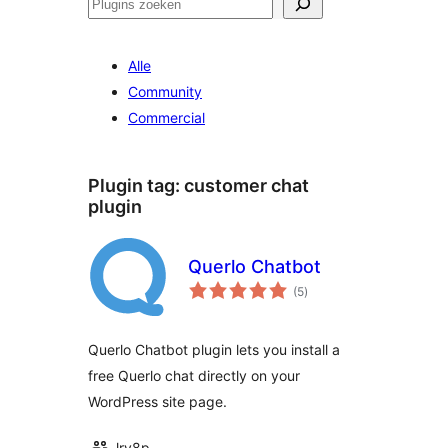
Zoeken
Alle
Community
Commercial
Plugin tag:
customer chat
plugin
Querlo Chatbot
totaal
(5
)
waarderingen
Querlo Chatbot plugin lets you install a
free Querlo chat directly on your
WordPress site page.
lry8p