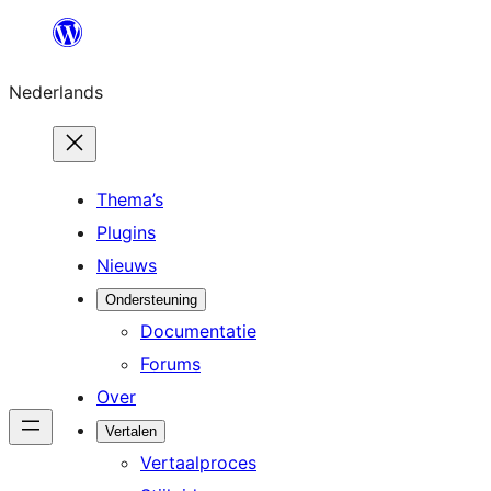
Ga
naar
Nederlands
de
inhoud
Thema’s
Plugins
Nieuws
Ondersteuning
Documentatie
Forums
Over
Vertalen
Vertaalproces