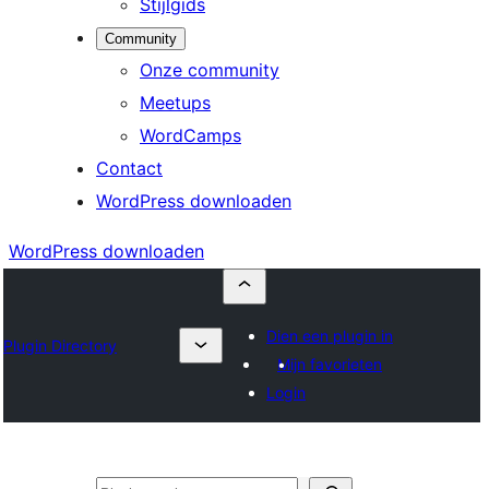
Stijlgids
Community
Onze community
Meetups
WordCamps
Contact
WordPress downloaden
WordPress downloaden
Dien een plugin in
Plugin Directory
Mijn favorieten
Login