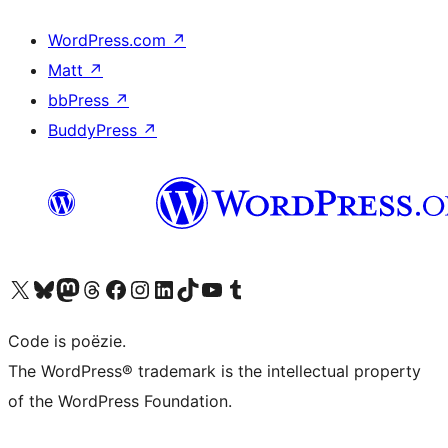
WordPress.com
↗
Matt
↗
bbPress
↗
BuddyPress
↗
Bezoek ons X (voorheen Twitter) account
Bezoek ons Bluesky account
Bezoek ons Mastodon account
Bezoek ons Threads account
Onze Facebook pagina bezoeken
Bezoek ons Instagram account
Bezoek ons LinkedIn account
Bezoek ons TikTok account
Bezoek ons YouTube kanaal
Bezoek ons Tumblr account
Code is poëzie.
The WordPress® trademark is the intellectual property
of the WordPress Foundation.