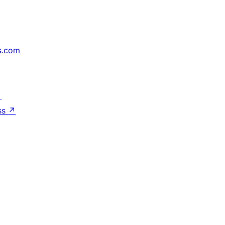
s.com
↗
ss
↗