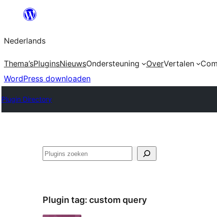
Ga
naar
Nederlands
de
inhoud
Thema’s
Plugins
Nieuws
Ondersteuning
Over
Vertalen
Com
WordPress downloaden
Plugin Directory
Zoeken
Plugin tag:
custom query