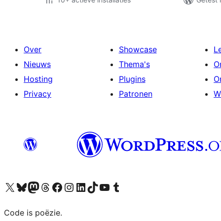
Over
Showcase
L
Nieuws
Thema's
O
Hosting
Plugins
O
Privacy
Patronen
W
Bezoek ons X (voorheen Twitter) account
Bezoek ons Bluesky account
Bezoek ons Mastodon account
Bezoek ons Threads account
Onze Facebook pagina bezoeken
Bezoek ons Instagram account
Bezoek ons LinkedIn account
Bezoek ons TikTok account
Bezoek ons YouTube kanaal
Bezoek ons Tumblr account
Code is poëzie.