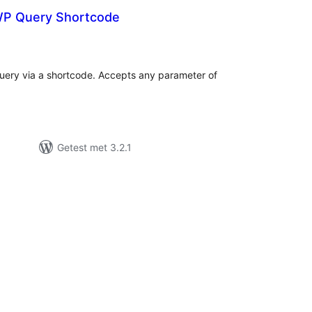
P Query Shortcode
taal
aarderingen
uery via a shortcode. Accepts any parameter of
Getest met 3.2.1