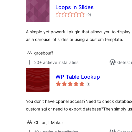
Loops 'n Slides
totaal
(0
)
waarderingen
A simple yet powerful plugin that allows you to displa
as a carousel of slides or using a custom template.
grosbouff
20+ actieve installaties
Getest 
WP Table Lookup
totaal
(1
)
waarderingen
You don't have cpanel access?Need to check database t
custom sql or need to export database?Then simply us
Chiranjit Makur
10+ actieve installaties
Getest 