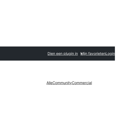
Dien een plugin in
Mijn favorieten
Login
Alle
Community
Commercial