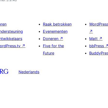
eren
Raak betrokken
WordPres
ndersteuning
Evenementen
↗
ntwikkelaars
Doneren
↗
Matt
↗
ordPress.tv
↗
Five for the
bbPress
Future
BuddyPre
Nederlands