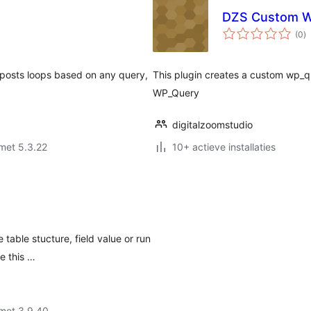
DZS Custom W
to
(0
)
w
y posts loops based on any query,
This plugin creates a custom wp_q
WP_Query
digitalzoomstudio
met 5.3.22
10+ actieve installaties
able stucture, field value or run
e this …
met 3.9.40