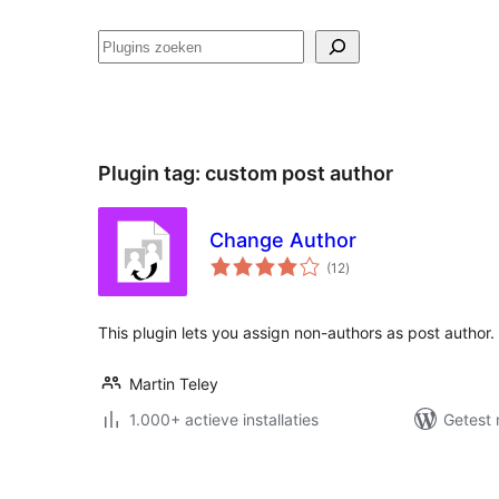
Zoeken
Plugin tag:
custom post author
Change Author
totaal
(12
)
waarderingen
This plugin lets you assign non-authors as post author.
Martin Teley
1.000+ actieve installaties
Getest 