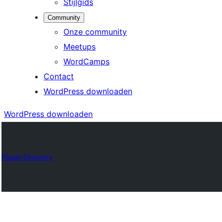
Stijlgids
Community
Onze community
Meetups
WordCamps
Contact
WordPress downloaden
WordPress downloaden
Plugin Directory