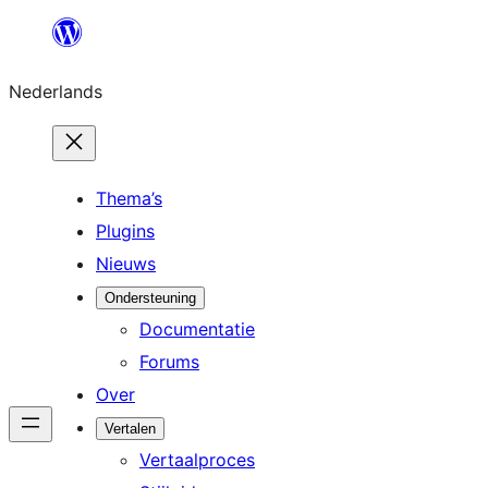
Ga
naar
Nederlands
de
inhoud
Thema’s
Plugins
Nieuws
Ondersteuning
Documentatie
Forums
Over
Vertalen
Vertaalproces