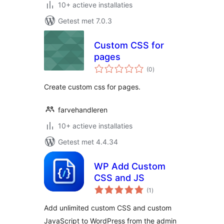
10+ actieve installaties
Getest met 7.0.3
Custom CSS for
pages
totaal
(0
)
waarderingen
Create custom css for pages.
farvehandleren
10+ actieve installaties
Getest met 4.4.34
WP Add Custom
CSS and JS
totaal
(1
)
waarderingen
Add unlimited custom CSS and custom
JavaScript to WordPress from the admin