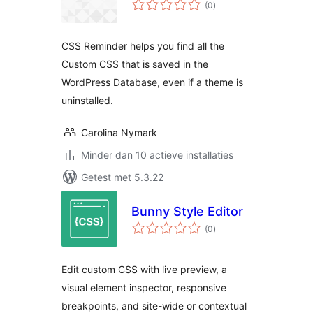
totaal
(0
)
waarderingen
CSS Reminder helps you find all the
Custom CSS that is saved in the
WordPress Database, even if a theme is
uninstalled.
Carolina Nymark
Minder dan 10 actieve installaties
Getest met 5.3.22
Bunny Style Editor
totaal
(0
)
waarderingen
Edit custom CSS with live preview, a
visual element inspector, responsive
breakpoints, and site-wide or contextual