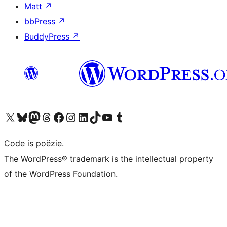
Matt
↗
bbPress
↗
BuddyPress
↗
Bezoek ons X (voorheen Twitter) account
Bezoek ons Bluesky account
Bezoek ons Mastodon account
Bezoek ons Threads account
Onze Facebook pagina bezoeken
Bezoek ons Instagram account
Bezoek ons LinkedIn account
Bezoek ons TikTok account
Bezoek ons YouTube kanaal
Bezoek ons Tumblr account
Code is poëzie.
The WordPress® trademark is the intellectual property
of the WordPress Foundation.