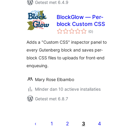
Getest met 6.4.9
BlockGlow — Per-
block Custom CSS
totaal
(0
)
waarderingen
Adds a "Custom CSS" inspector panel to
every Gutenberg block and saves per-
block CSS files to uploads for front-end
enqueuing.
Mary Rose Elbambo
Minder dan 10 actieve installaties
Getest met 6.8.7
Berichten
paginering
1
2
3
4