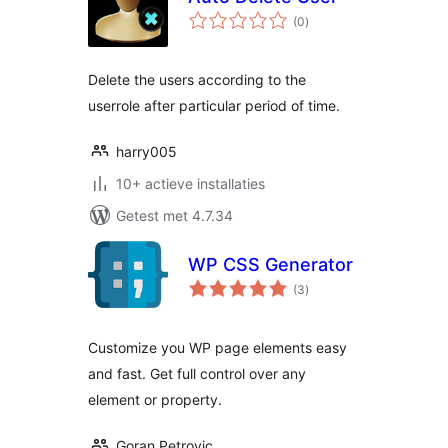
totaal
(0
)
waarderingen
Delete the users according to the
userrole after particular period of time.
harry005
10+ actieve installaties
Getest met 4.7.34
WP CSS Generator
totaal
(3
)
waarderingen
Customize you WP page elements easy
and fast. Get full control over any
element or property.
Goran Petrovic