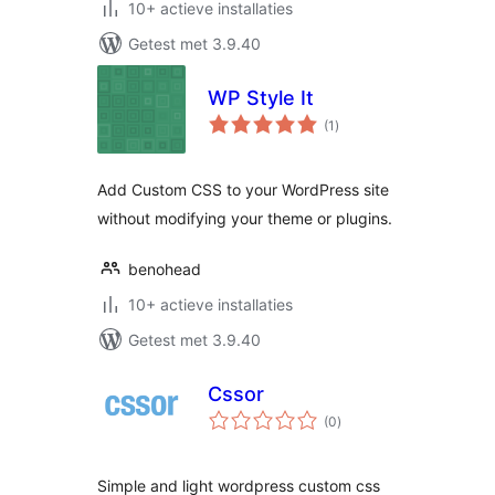
10+ actieve installaties
Getest met 3.9.40
WP Style It
totaal
(1
)
waarderingen
Add Custom CSS to your WordPress site
without modifying your theme or plugins.
benohead
10+ actieve installaties
Getest met 3.9.40
Cssor
totaal
(0
)
waarderingen
Simple and light wordpress custom css