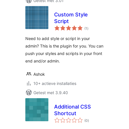
Getest met 3.01
Custom Style
Script
totaal
(1
)
waarderingen
Need to add style or script in your
admin? This is the plugin for you. You can
push your styles and scripts in your front
end and/or admin.
Ashok
10+ actieve installaties
Getest met 3.9.40
Additional CSS
Shortcut
totaal
(0
)
waarderingen