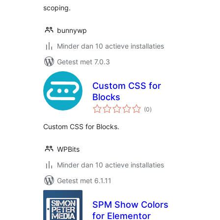
scoping.
bunnywp
Minder dan 10 actieve installaties
Getest met 7.0.3
Custom CSS for
Blocks
totaal
(0
)
waarderingen
Custom CSS for Blocks.
WPBits
Minder dan 10 actieve installaties
Getest met 6.1.11
SPM Show Colors
for Elementor