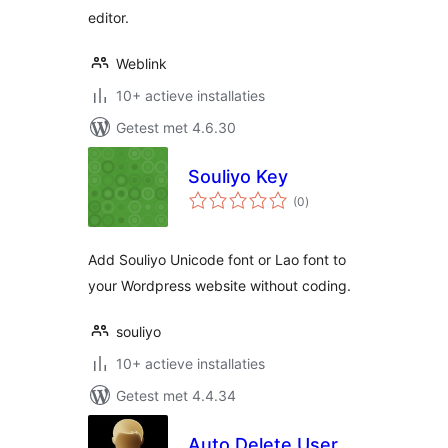
editor.
Weblink
10+ actieve installaties
Getest met 4.6.30
Souliyo Key
totaal
(0
)
waarderingen
Add Souliyo Unicode font or Lao font to
your Wordpress website without coding.
souliyo
10+ actieve installaties
Getest met 4.4.34
Auto Delete User