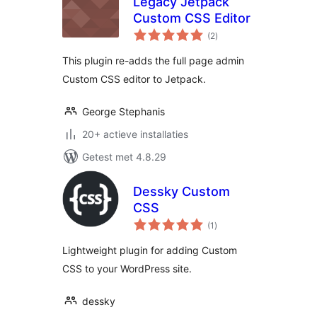
Legacy Jetpack
Custom CSS Editor
totaal
(2
)
waarderingen
This plugin re-adds the full page admin
Custom CSS editor to Jetpack.
George Stephanis
20+ actieve installaties
Getest met 4.8.29
Dessky Custom
CSS
totaal
(1
)
waarderingen
Lightweight plugin for adding Custom
CSS to your WordPress site.
dessky