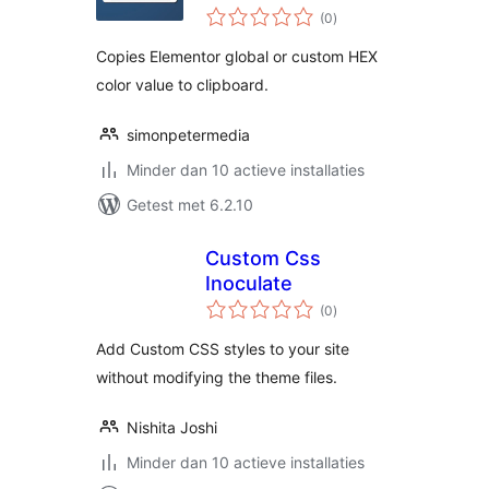
totaal
(0
)
waarderingen
Copies Elementor global or custom HEX
color value to clipboard.
simonpetermedia
Minder dan 10 actieve installaties
Getest met 6.2.10
Custom Css
Inoculate
totaal
(0
)
waarderingen
Add Custom CSS styles to your site
without modifying the theme files.
Nishita Joshi
Minder dan 10 actieve installaties