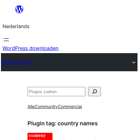
Ga
naar
Nederlands
de
inhoud
WordPress downloaden
Plugin Directory
Zoeken
Alle
Community
Commercial
Plugin tag:
country names