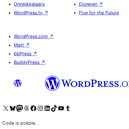
Ontwikkelaars
Doneren
↗
WordPress.tv
↗
Five for the Future
WordPress.com
↗
Matt
↗
bbPress
↗
BuddyPress
↗
Bezoek ons X (voorheen Twitter) account
Bezoek ons Bluesky account
Bezoek ons Mastodon account
Bezoek ons Threads account
Onze Facebook pagina bezoeken
Bezoek ons Instagram account
Bezoek ons LinkedIn account
Bezoek ons TikTok account
Bezoek ons YouTube kanaal
Bezoek ons Tumblr account
Code is poëzie.