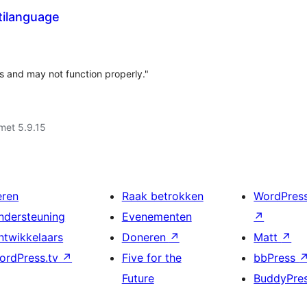
tilanguage
s and may not function properly."
met 5.9.15
eren
Raak betrokken
WordPres
ndersteuning
Evenementen
↗
ntwikkelaars
Doneren
↗
Matt
↗
ordPress.tv
↗
Five for the
bbPress
Future
BuddyPre