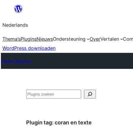
Ga
naar
Nederlands
de
inhoud
Thema’s
Plugins
Nieuws
Ondersteuning
Over
Vertalen
Com
WordPress downloaden
Plugin Directory
Zoeken
Plugin tag:
coran en texte