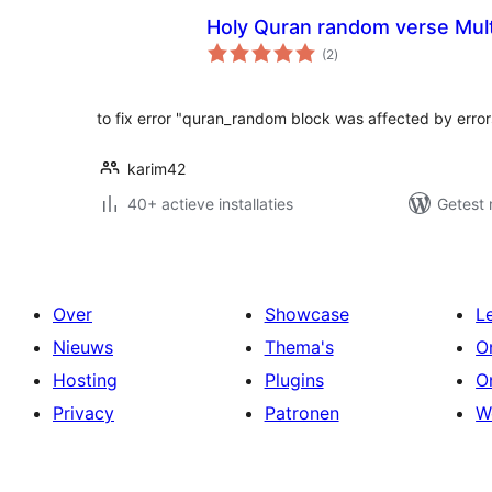
Holy Quran random verse Mul
totaal
(2
)
waarderingen
to fix error "quran_random block was affected by error
karim42
40+ actieve installaties
Getest 
Over
Showcase
L
Nieuws
Thema's
O
Hosting
Plugins
O
Privacy
Patronen
W