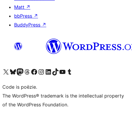
Matt
↗
bbPress
↗
BuddyPress
↗
Bezoek ons X (voorheen Twitter) account
Bezoek ons Bluesky account
Bezoek ons Mastodon account
Bezoek ons Threads account
Onze Facebook pagina bezoeken
Bezoek ons Instagram account
Bezoek ons LinkedIn account
Bezoek ons TikTok account
Bezoek ons YouTube kanaal
Bezoek ons Tumblr account
Code is poëzie.
The WordPress® trademark is the intellectual property
of the WordPress Foundation.