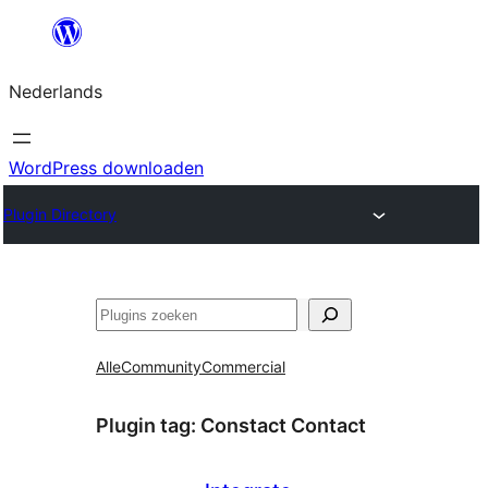
Ga
naar
Nederlands
de
inhoud
WordPress downloaden
Plugin Directory
Zoeken
Alle
Community
Commercial
Plugin tag:
Constact Contact