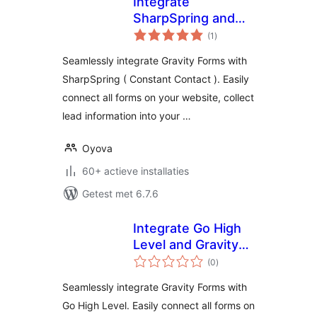
Integrate
SharpSpring and
totaal
Gravity Forms
(1
)
waarderingen
Seamlessly integrate Gravity Forms with
SharpSpring ( Constant Contact ). Easily
connect all forms on your website, collect
lead information into your …
Oyova
60+ actieve installaties
Getest met 6.7.6
Integrate Go High
Level and Gravity
totaal
Forms
(0
)
waarderingen
Seamlessly integrate Gravity Forms with
Go High Level. Easily connect all forms on