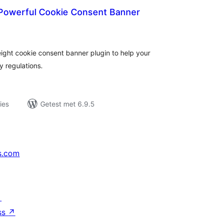
Powerful Cookie Consent Banner
taal
aarderingen
ight cookie consent banner plugin to help your
y regulations.
ies
Getest met 6.9.5
s.com
↗
ss
↗