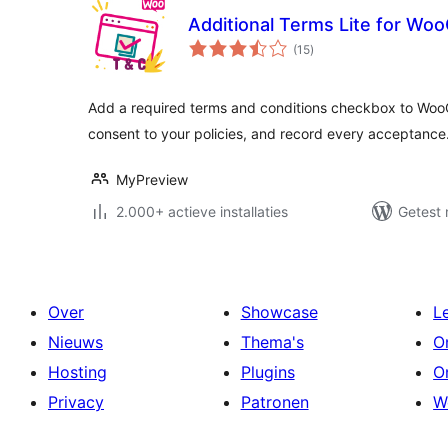
Additional Terms Lite for W
totaal
(15
)
waarderingen
Add a required terms and conditions checkbox to Woo
consent to your policies, and record every acceptance
MyPreview
2.000+ actieve installaties
Getest 
Over
Showcase
L
Nieuws
Thema's
O
Hosting
Plugins
O
Privacy
Patronen
W