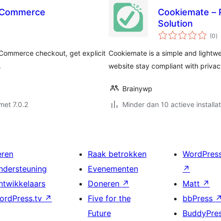
ooCommerce
Cookiemate – 
Solution
to
(0
)
w
Commerce checkout, get explicit
Cookiemate is a simple and lightwe
.
website stay compliant with privac
Brainywp
met 7.0.2
Minder dan 10 actieve installat
eren
Raak betrokken
WordPres
ndersteuning
Evenementen
↗
ntwikkelaars
Doneren
↗
Matt
↗
ordPress.tv
↗
Five for the
bbPress
Future
BuddyPre