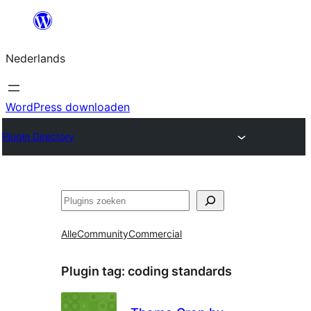
Ga
naar
Nederlands
de
inhoud
WordPress downloaden
Plugin Directory
Zoeken
Alle
Community
Commercial
Plugin tag:
coding standards