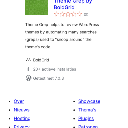
Theme Grep by
BoldGrid
totaal
(0
)
waarderingen
Theme Grep helps to review WordPress
themes by automating many searches
(greps) used to "snoop around" the
theme's code.
BoldGrid
20+ actieve installaties
Getest met 7.0.3
Over
Showcase
Nieuws
Thema's
Hosting
Plugins
Privacy
Patronen