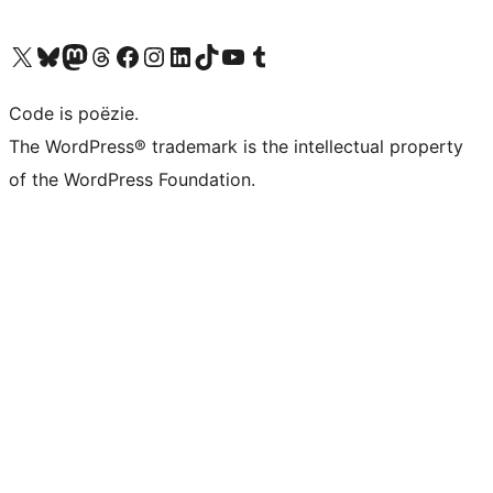
Bezoek ons X (voorheen Twitter) account
Bezoek ons Bluesky account
Bezoek ons Mastodon account
Bezoek ons Threads account
Onze Facebook pagina bezoeken
Bezoek ons Instagram account
Bezoek ons LinkedIn account
Bezoek ons TikTok account
Bezoek ons YouTube kanaal
Bezoek ons Tumblr account
Code is poëzie.
The WordPress® trademark is the intellectual property
of the WordPress Foundation.