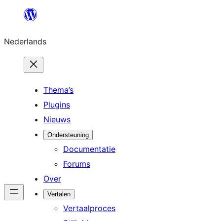
Ga
naar
Nederlands
de
inhoud
Thema’s
Plugins
Nieuws
Ondersteuning
Documentatie
Forums
Over
Vertalen
Vertaalproces