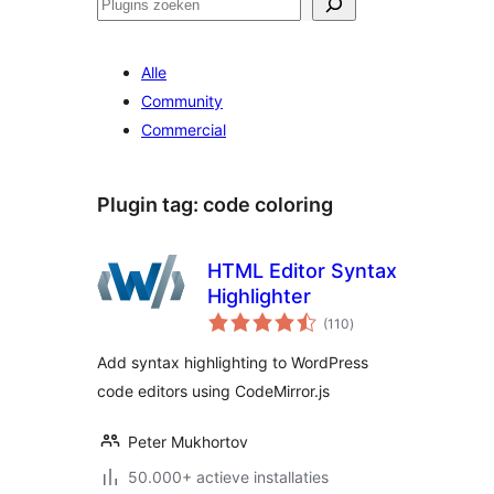
Zoeken
Alle
Community
Commercial
Plugin tag:
code coloring
HTML Editor Syntax
Highlighter
totaal
(110
)
waarderingen
Add syntax highlighting to WordPress
code editors using CodeMirror.js
Peter Mukhortov
50.000+ actieve installaties