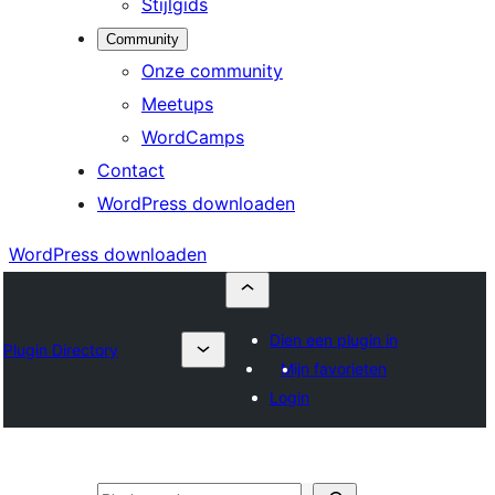
Stijlgids
Community
Onze community
Meetups
WordCamps
Contact
WordPress downloaden
WordPress downloaden
Dien een plugin in
Plugin Directory
Mijn favorieten
Login