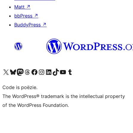
Matt
↗
bbPress
↗
BuddyPress
↗
Bezoek ons X (voorheen Twitter) account
Bezoek ons Bluesky account
Bezoek ons Mastodon account
Bezoek ons Threads account
Onze Facebook pagina bezoeken
Bezoek ons Instagram account
Bezoek ons LinkedIn account
Bezoek ons TikTok account
Bezoek ons YouTube kanaal
Bezoek ons Tumblr account
Code is poëzie.
The WordPress® trademark is the intellectual property
of the WordPress Foundation.